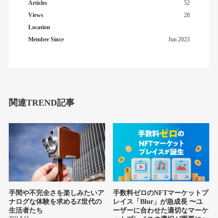
Articles
52
Views
28
Location
Member Since
Jun 2023
関連TREND記事
手間や不完全さを楽しみたいア
手数料ゼロのNFTマーケットプ
ナログな体験を求めるZ世代の
レイス「Blur」が急成長 〜ユ
生活者たち
ーザーに合わせた適切なマーケ
2021.8.13