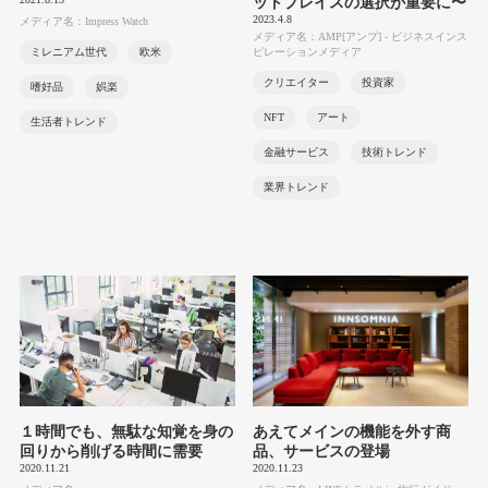
ットプレイスの選択が重要に〜
2023.4.8
メディア名：Impress Watch
メディア名：AMP[アンプ] - ビジネスインス
ミレニアム世代
欧米
ピレーションメディア
クリエイター
投資家
嗜好品
娯楽
NFT
アート
生活者トレンド
金融サービス
技術トレンド
業界トレンド
１時間でも、無駄な知覚を身の
あえてメインの機能を外す商
回りから削げる時間に需要
品、サービスの登場
2020.11.21
2020.11.23