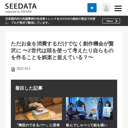
★
supported by SEEDER
日本国内外の先端事例や生活者トレンドをSEEDATA独自の視点で分析
News
し、ブログ形式で配信しています。
ただお金を消費するだけでなく創作機会が贅
沢に 〜Z世代は頭を使って考えたり自らもの
を作ることを娯楽と捉えている？〜
2023.10.3
着目した記事
「陶芸のできるバー」に若者
飲んでしゃべって絵を描い