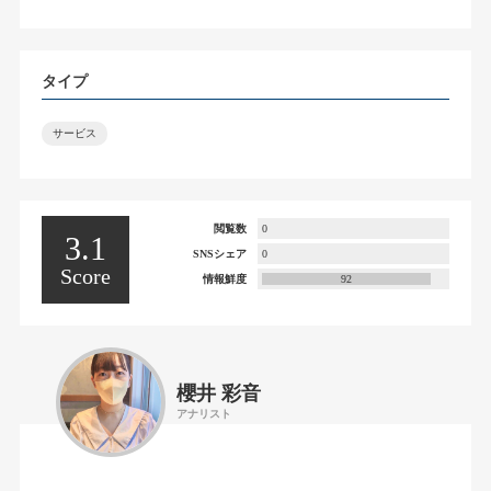
タイプ
サービス
閲覧数
0
3.1
SNSシェア
0
Score
情報鮮度
92
櫻井 彩音
アナリスト