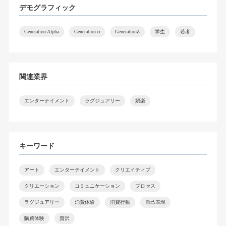
デモグラフィック
Generation Alpha
Generation α
GenerationZ
学生
若者
関連業界
エンターテイメント
ラグジュアリー
娯楽
キーワード
アート
エンターテイメント
クリエイティブ
クリエーション
コミュニケーション
プロセス
ラグジュアリー
消費体験
消費行動
自己表現
購買体験
贅沢