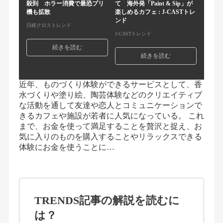
殺到 ホラー消費で最恐プリ
て 海外発「Paint & Sip」が
機も拡散
楽しめるカフェ : J-CASTトレ
ンド
日経クロストレンド
J-CASTトレンド
続きを読む
続きを読む
近年、ものづくり体験ができるサービスとして、香
水づくりや塗り絵、陶芸体験などのクリエイティブ
な活動を通して友達や恋人とコミュニケーションで
きるカフェや施設が若者に人気になっている。 これ
まで、お金を使って満足することを贅沢と捉え、お
気に入りのものを購入することやリラックスできる
体験にお金を使うことに…
TRENDS記事の解説を読むに
は？