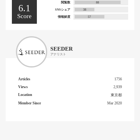
閲覧数
88
6.1
SNSシェア
38
Score
情報鮮度
57
SEEDER
アナリスト
Articles
1756
Views
2,939
Location
東京都
Member Since
Mar 2020