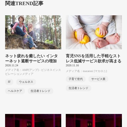
関連TREND記事
ネット疲れを癒したい インタ
育児SNSを活用した手軽なスト
ーネット遮断サービスの増加
レス低減サービス欲求が高まる
2020.11.24
2020.11.16
メディア名：AMP[アンプ] - ビジネスインス
メディア名：macaroni [マカロニ]
ピレーションメディア
子育て世代
サービス業
IT
ウェルネス
生活者トレンド
ヘルスケア
生活者トレンド