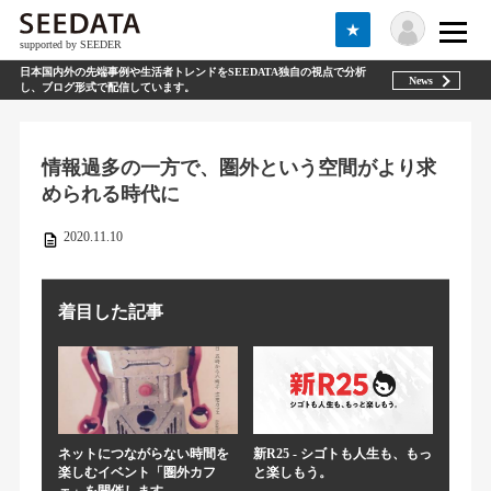
★
supported by SEEDER
日本国内外の先端事例や生活者トレンドをSEEDATA独自の視点で分析
News
し、ブログ形式で配信しています。
情報過多の一方で、圏外という空間がより求
められる時代に
2020.11.10
着目した記事
ネットにつながらない時間を
新R25 - シゴトも人生も、もっ
楽しむイベント「圏外カフ
と楽しもう。