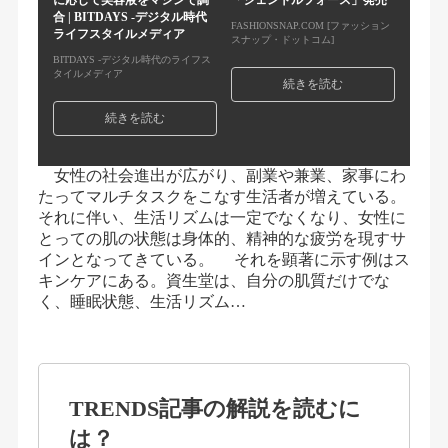
に応じて美容液をマシンで調
「ジェントルフォース」発売
合 | BITDAYS -デジタル時代
FASHIONSNAP.COM [ファッション
ライフスタイルメディア
スナップ・ドットコム]
BITDAYS -デジタル時代のライフス
タイルメディア
続きを読む
続きを読む
女性の社会進出が広がり、副業や兼業、家事にわ
たってマルチタスクをこなす生活者が増えている。
それに伴い、生活リズムは一定でなくなり、女性に
とっての肌の状態は身体的、精神的な疲労を現すサ
インとなってきている。 それを顕著に示す例はス
キンケアにある。資生堂は、自分の肌質だけでな
く、睡眠状態、生活リズム…
TRENDS記事の解説を読むに
は？