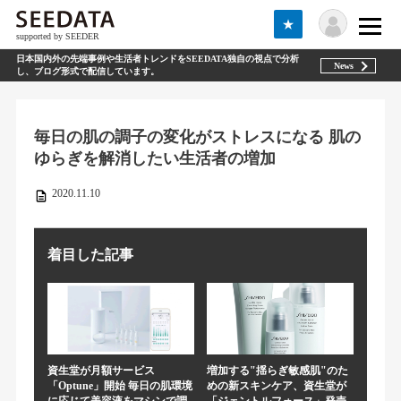
★
supported by SEEDER
日本国内外の先端事例や生活者トレンドをSEEDATA独自の視点で分析
News
し、ブログ形式で配信しています。
毎日の肌の調子の変化がストレスになる 肌の
ゆらぎを解消したい生活者の増加
2020.11.10
着目した記事
資生堂が月額サービス
増加する"揺らぎ敏感肌"のた
「Optune」開始 毎日の肌環境
めの新スキンケア、資生堂が