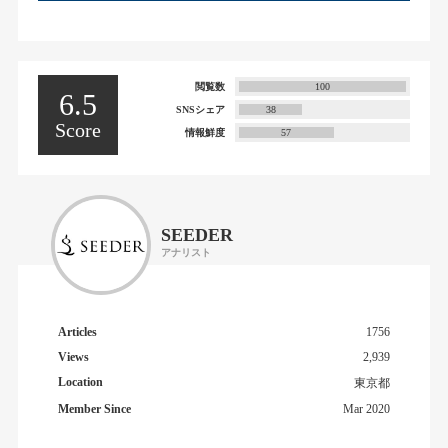
閲覧数
100
6.5
SNSシェア
38
Score
情報鮮度
57
SEEDER
アナリスト
Articles
1756
Views
2,939
Location
東京都
Member Since
Mar 2020