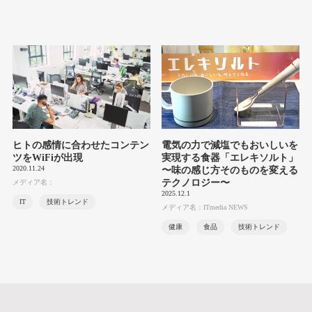
ヒトの感情に合わせたコンテン
電気の力で減塩でもおいしいを
ツをWiFiが出現
実現する食器「エレキソルト」
2020.11.24
〜味の感じ方そのものを変える
テクノロジー〜
メディア名：
2025.12.1
IT
技術トレンド
メディア名：ITmedia NEWS
健康
食品
技術トレンド