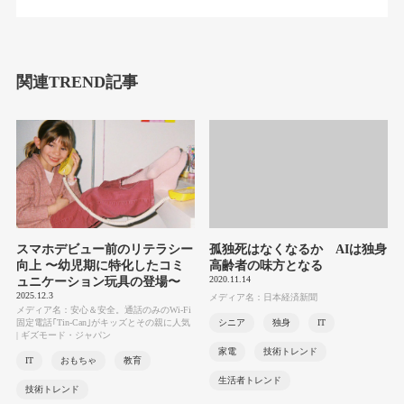
関連TREND記事
スマホデビュー前のリテラシー
孤独死はなくなるか AIは独身
向上 〜幼児期に特化したコミ
高齢者の味方となる
2020.11.14
ュニケーション玩具の登場〜
2025.12.3
メディア名：日本経済新聞
メディア名：安心＆安全。通話のみのWi-Fi
固定電話｢Tin-Can｣がキッズとその親に人気
シニア
独身
IT
| ギズモード・ジャパン
家電
技術トレンド
IT
おもちゃ
教育
生活者トレンド
技術トレンド