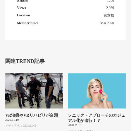
Articles
1756
Views
2,939
Location
東京都
Member Since
Mar 2020
関連TREND記事
VR治療やVRリハビリが台頭
ソニック・アプローチのカジュ
2020.11.10
アル化が進行！？
2020.11.18
メディア名：GIGAZINE
メディア名：MYSA