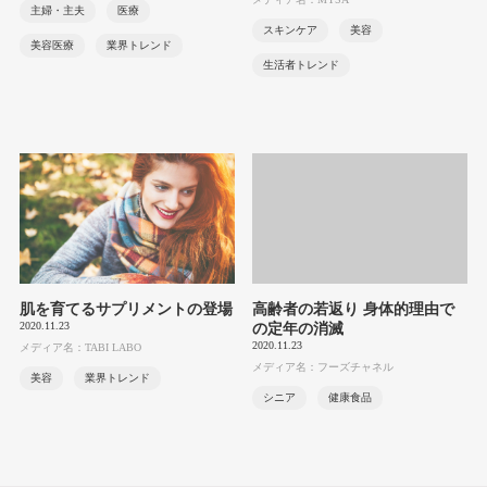
主婦・主夫
医療
スキンケア
美容
美容医療
業界トレンド
生活者トレンド
肌を育てるサプリメントの登場
高齢者の若返り 身体的理由で
2020.11.23
の定年の消滅
2020.11.23
メディア名：TABI LABO
メディア名：フーズチャネル
美容
業界トレンド
シニア
健康食品