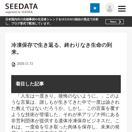
★
supported by SEEDER
日本国内外の先端事例や生活者トレンドをSEEDATA独自の視点で分析
News
し、ブログ形式で配信しています。
冷凍保存で生き返る、終わりなき生命の到
来。
2020.11.15
着目した記事
「人生は一度きり。後悔のないように。」このよ
うな言葉は、誰しもが生きてきた中で一度は諭され
た教えではないだろうか。しかし、この言葉を覆す
ような技術が登場した。それが米アリゾナ州にある
非営利団体が提供する遺体冷凍保存ビジネスだ。こ
れは、一度命を引き取った肉体を保存し、未来の発