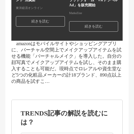
ンド･消費財
ラットフォーム「VRトラベル
Ad」を販売開始
東洋経済オンライン
MarkeZine
続きを読む
続きを読む
amazonはモバイルサイトやショッピングアプリ
に、バーチャル空間上でメイクアップアイテムを試
せる機能「バーチャルメイク」を導入した。自分の
顔写真でメイクアップアイテムを試し、そのまま購
入することも可能だ。現時点でロレアルや資生堂な
ど5つの化粧品メーカーの計18ブランド、890点以上
の商品を試すこ…
TRENDS記事の解説を読むに
は？