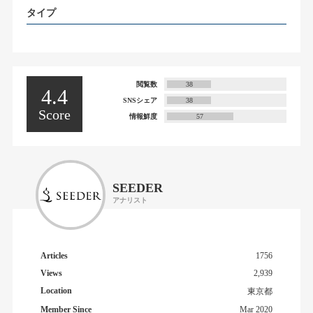
タイプ
閲覧数
38
4.4
SNSシェア
38
Score
情報鮮度
57
SEEDER
アナリスト
Articles
1756
Views
2,939
Location
東京都
Member Since
Mar 2020