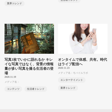
業界トレンド
写真1枚でいかに語れるか キレ
オンタイムで体感、共有。時代
イな写真ではなく、背景の情報
はライブ配信へ
2020.11.23
量が多い写真を撮る生活者の登
場
メディア名：モバイルラボ
2020.11.19
エンターテイメント
メディア名：
業界トレンド
コンテンツ
生活者トレンド