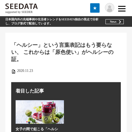
★
supported by SEEDER
日本国内外の先端事例や生活者トレンドをSEEDATA独自の視点で分析
News
し、ブログ形式で配信しています。
「ヘルシー」という言葉表記はもう要らな
い、 これからは「原色使い」がヘルシーの
証。
2020.11.23
着目した記事
女子の間で起こる「ヘルシ