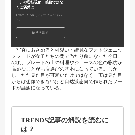
ー」の逆転現象、義務ではな
くご褒美に
Forbes JAPAN（フォーブス ジャパ
ン）
続きを読む
写真におさめると可愛い・綺麗なフォトジェニッ
クフードが女子たちの間で当たり前になった今日こ
の頃、プレートの上の料理やジュースの色の彩度が
高めなことがお店選びの基本になっている。しか
し、ただ見た目が可愛いだけではなく、実は見た目
からは想像できないほど自然派志向で作られたフー
ドが話題になっている。 …
TRENDS記事の解説を読むに
は？