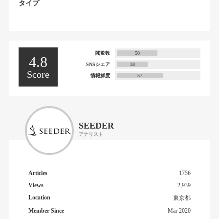
タイプ
閲覧数
50
4.8
SNSシェア
38
Score
情報鮮度
57
SEEDER
アナリスト
Articles
1756
Views
2,939
Location
東京都
Member Since
Mar 2020