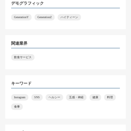
デモグラフィック
GenerationY
GenerationZ
ハイティーン
関連業界
飲食サービス
キーワード
Instagram
SNS
ヘルシー
五感・神経
健康
料理
食事