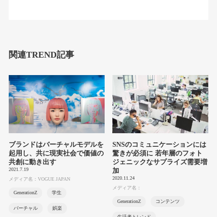
関連TREND記事
ブランドはバーチャルモデルを
SNSのコミュニケーションには
起用し、共に現実社会で価値の
驚きが必須に 若年層のフォト
共創に動き出す
ジェニックなサプライズ需要増
2021.7.19
加
2020.11.24
メディア名：VOGUE JAPAN
メディア名：
GenerationZ
学生
GenerationZ
コンテンツ
バーチャル
娯楽
生活者トレンド