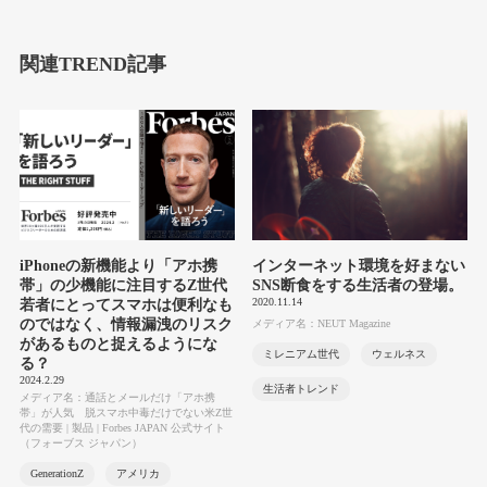
関連TREND記事
iPhoneの新機能より「アホ携
インターネット環境を好まない
帯」の少機能に注目するZ世代
SNS断食をする生活者の登場。
2020.11.14
若者にとってスマホは便利なも
のではなく、情報漏洩のリスク
メディア名：NEUT Magazine
があるものと捉えるようにな
ミレニアム世代
ウェルネス
る？
2024.2.29
生活者トレンド
メディア名：通話とメールだけ「アホ携
帯」が人気 脱スマホ中毒だけでない米Z世
代の需要 | 製品 | Forbes JAPAN 公式サイト
（フォーブス ジャパン）
GenerationZ
アメリカ