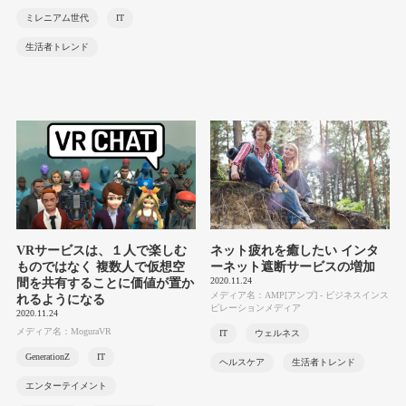
ミレニアム世代
IT
生活者トレンド
VRサービスは、１人で楽しむ
ネット疲れを癒したい インタ
ものではなく 複数人で仮想空
ーネット遮断サービスの増加
2020.11.24
間を共有することに価値が置か
メディア名：AMP[アンプ] - ビジネスインス
れるようになる
ピレーションメディア
2020.11.24
メディア名：MoguraVR
IT
ウェルネス
GenerationZ
IT
ヘルスケア
生活者トレンド
エンターテイメント