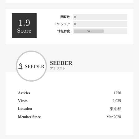
閲覧数
0
1.9
SNSシェア
0
Score
情報鮮度
57
SEEDER
アナリスト
Articles
1756
Views
2,939
Location
東京都
Member Since
Mar 2020