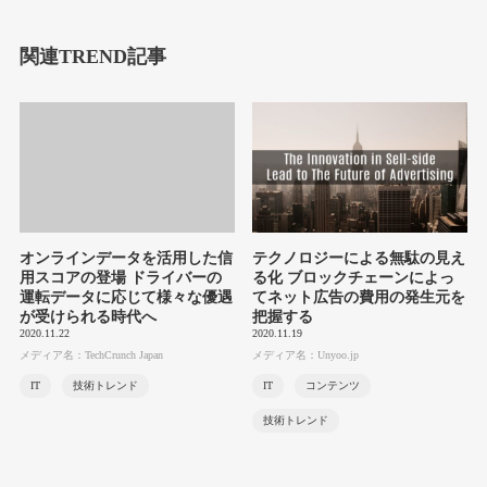
関連TREND記事
オンラインデータを活用した信
テクノロジーによる無駄の見え
用スコアの登場 ドライバーの
る化 ブロックチェーンによっ
運転データに応じて様々な優遇
てネット広告の費用の発生元を
が受けられる時代へ
把握する
2020.11.22
2020.11.19
メディア名：TechCrunch Japan
メディア名：Unyoo.jp
IT
技術トレンド
IT
コンテンツ
技術トレンド