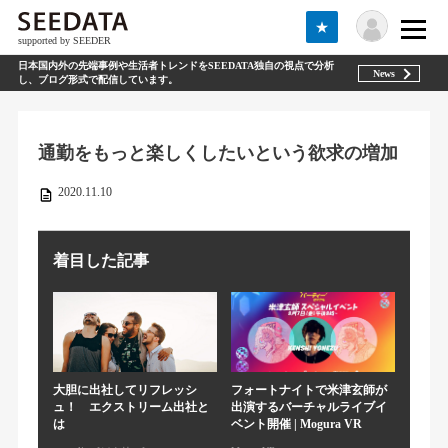
★
supported by SEEDER
日本国内外の先端事例や生活者トレンドをSEEDATA独自の視点で分析
News
し、ブログ形式で配信しています。
通勤をもっと楽しくしたいという欲求の増加
2020.11.10
着目した記事
大胆に出社してリフレッシ
フォートナイトで米津玄師が
ュ！ エクストリーム出社と
出演するバーチャルライブイ
は
ベント開催 | Mogura VR