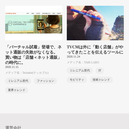
「バーチャル試着」登場で、ネ
TVCMは外に「動く店舗」がや
ット通販の失敗がなくなる。
ってきたことを伝えるツールに
2020.11.24
買い物は「店舗＜ネット通販」
の時代に。
メディア名：TABI LABO
2020.11.15
ミレニアム世代
IT
メディア名：Techable(テッカブル)
モビリティ
技術トレンド
ミレニアム世代
ファッション
業界トレンド
運営会社