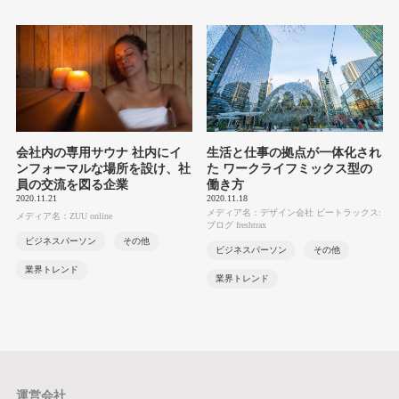
会社内の専用サウナ 社内にイ
生活と仕事の拠点が一体化され
ンフォーマルな場所を設け、社
た ワークライフミックス型の
員の交流を図る企業
働き方
2020.11.21
2020.11.18
メディア名：デザイン会社 ビートラックス:
メディア名：ZUU online
ブログ freshtrax
ビジネスパーソン
その他
ビジネスパーソン
その他
業界トレンド
業界トレンド
運営会社