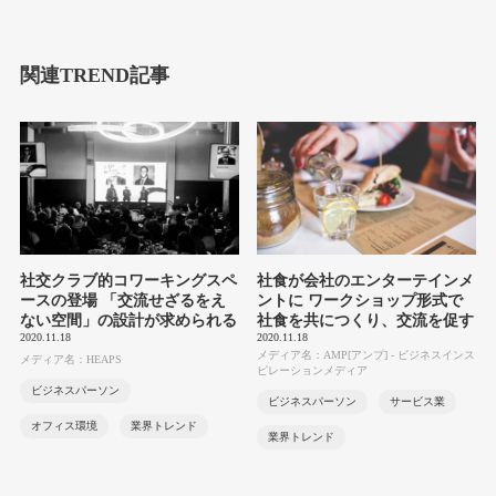
関連TREND記事
社交クラブ的コワーキングスペ
社食が会社のエンターテインメ
ースの登場 「交流せざるをえ
ントに ワークショップ形式で
ない空間」の設計が求められる
社食を共につくり、交流を促す
2020.11.18
2020.11.18
メディア名：AMP[アンプ] - ビジネスインス
メディア名：HEAPS
ピレーションメディア
ビジネスパーソン
ビジネスパーソン
サービス業
オフィス環境
業界トレンド
業界トレンド