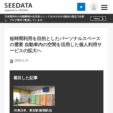
★
supported by SEEDER
日本国内外の先端事例や生活者トレンドをSEEDATA独自の視点で分析
News
し、ブログ形式で配信しています。
短時間利用を目的としたパーソナルスペース
の需要 自動車内の空間を活用した個人利用サ
ービスの拡大へ
2020.11.21
着目した記事
JR東日本、東京駅/新宿駅/品