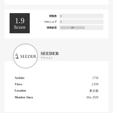
閲覧数
0
1.9
SNSシェア
0
Score
情報鮮度
58
SEEDER
アナリスト
Articles
1756
Views
2,939
Location
東京都
Member Since
Mar 2020