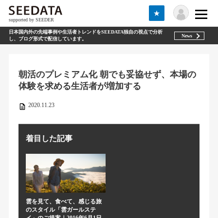
★
supported by SEEDER
日本国内外の先端事例や生活者トレンドをSEEDATA独自の視点で分析
News
し、ブログ形式で配信しています。
朝活のプレミアム化 朝でも妥協せず、本場の
体験を求める生活者が増加する
2020.11.23
着目した記事
雲を見て、食べて、感じる旅
のスタイル「雲ガールステ