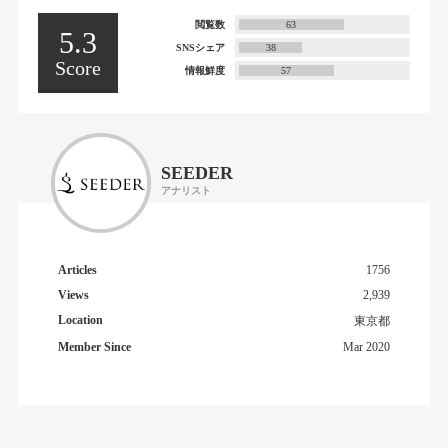
閲覧数
63
5.3
SNSシェア
38
Score
情報鮮度
57
SEEDER
アナリスト
Articles
1756
Views
2,939
Location
東京都
Member Since
Mar 2020