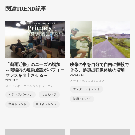
関連TREND記事
「職運近接」のニーズの増加
映像の中を自分で自由に探検で
～職場内の運動施設がパフォー
きる、参加型映像体験の増加
2020.11.13
マンスを向上させる～
2020.11.23
メディア名：TABI LABO
メディア名：ニホンジンドットコム
エンターテイメント
ビジネスパーソン
ウェルネス
技術トレンド
業界トレンド
生活者トレンド