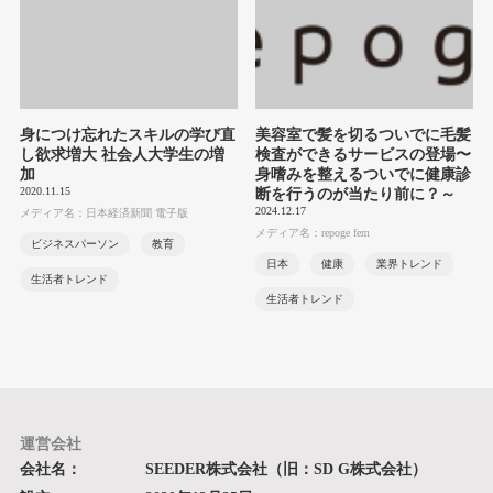
身につけ忘れたスキルの学び直
美容室で髪を切るついでに毛髪
し欲求増大 社会人大学生の増
検査ができるサービスの登場〜
加
身嗜みを整えるついでに健康診
2020.11.15
断を行うのが当たり前に？～
2024.12.17
メディア名：日本経済新聞 電子版
メディア名：repoge fem
ビジネスパーソン
教育
日本
健康
業界トレンド
生活者トレンド
生活者トレンド
運営会社
会社名：
SEEDER株式会社（旧：SD G株式会社）