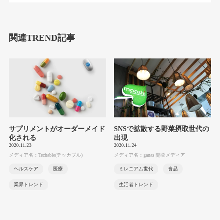
関連TREND記事
サプリメントがオーダーメイド
SNSで拡散する野菜摂取世代の
化される
出現
2020.11.23
2020.11.24
メディア名：Techable(テッカブル)
メディア名：ganas 開発メディア
ヘルスケア
医療
ミレニアム世代
食品
業界トレンド
生活者トレンド