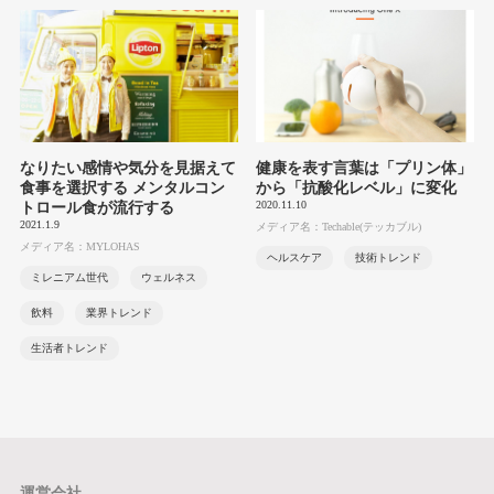
なりたい感情や気分を見据えて
健康を表す言葉は「プリン体」
食事を選択する メンタルコン
から「抗酸化レベル」に変化
2020.11.10
トロール食が流行する
2021.1.9
メディア名：Techable(テッカブル)
メディア名：MYLOHAS
ヘルスケア
技術トレンド
ミレニアム世代
ウェルネス
飲料
業界トレンド
生活者トレンド
運営会社