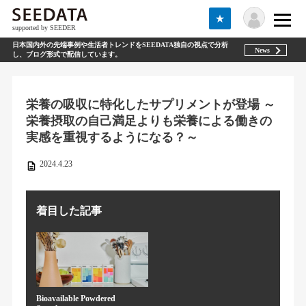
★
supported by SEEDER
日本国内外の先端事例や生活者トレンドをSEEDATA独自の視点で分析
News
し、ブログ形式で配信しています。
栄養の吸収に特化したサプリメントが登場 ～
栄養摂取の自己満足よりも栄養による働きの
実感を重視するようになる？～
2024.4.23
着目した記事
Bioavailable Powdered