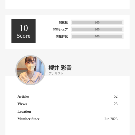
閲覧数
100
10
SNSシェア
100
Score
情報鮮度
100
櫻井 彩音
アナリスト
Articles
52
Views
28
Location
Member Since
Jun 2023