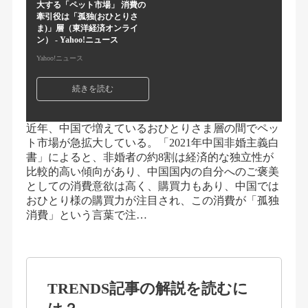
大する「ペット市場」 消費の
牽引役は「孤独(おひとりさ
ま)」層（東洋経済オンライ
ン） - Yahoo!ニュース
Yahoo!ニュース
続きを読む
近年、中国で増えているおひとりさま層の間でペッ
ト市場が急拡大している。「2021年中国非婚主義白
書」によると、非婚者の約8割は経済的な独立性が
比較的高い傾向があり、中国国内の自分へのご褒美
としての消費意欲は高く、購買力もあり、中国では
おひとり様の購買力が注目され、この消費が「孤独
消費」という言葉で注…
TRENDS記事の解説を読むに