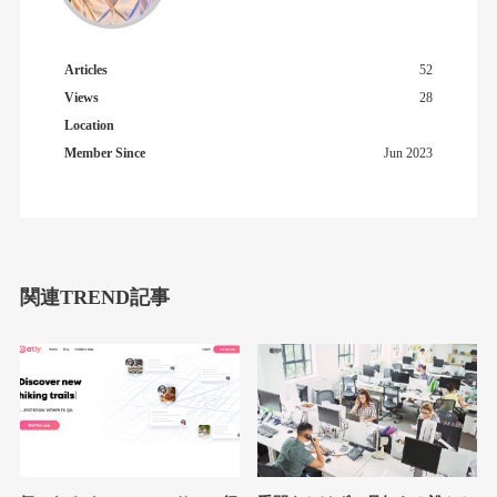
Articles
52
Views
28
Location
Member Since
Jun 2023
関連TREND記事