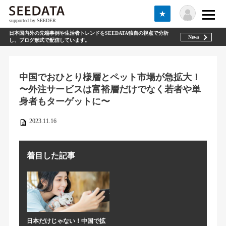
★
supported by SEEDER
日本国内外の先端事例や生活者トレンドをSEEDATA独自の視点で分析
News
し、ブログ形式で配信しています。
中国でおひとり様層とペット市場が急拡大！
〜外注サービスは富裕層だけでなく若者や単
身者もターゲットに〜
2023.11.16
着目した記事
日本だけじゃない！中国で拡