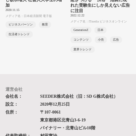
加
れた受験生にしか見えない広告
2020.11.15
に注目
2022.12.22
メディア名：日本経済新聞 電子版
メディア名：ITmedia ビジネスオンライン
ビジネスパーソン
教育
GenerationZ
日本
生活者トレンド
コンテンツ
小売
広告
業界トレンド
運営会社
会社名：
SEEDER株式会社（旧：SD G株式会社）
設立：
2020年12月25日
住所：
〒107-0061
東京都港区北青山3-6-19
バイナリー・北青山ビル10階
代表取締役：
村田寛治