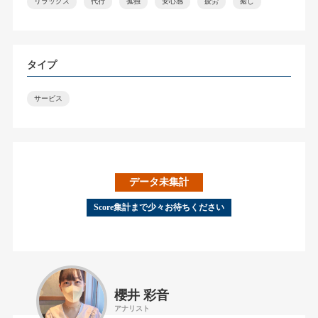
リラックス
代行
孤独
安心感
疲労
癒し
タイプ
サービス
データ未集計
Score集計まで少々お待ちください
櫻井 彩音
アナリスト