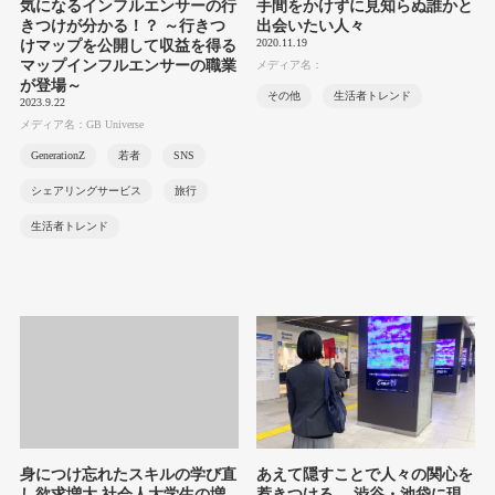
気になるインフルエンサーの行
手間をかけずに見知らぬ誰かと
きつけが分かる！？ ～行きつ
出会いたい人々
2020.11.19
けマップを公開して収益を得る
マップインフルエンサーの職業
メディア名：
が登場～
その他
生活者トレンド
2023.9.22
メディア名：GB Universe
GenerationZ
若者
SNS
シェアリングサービス
旅行
生活者トレンド
身につけ忘れたスキルの学び直
あえて隠すことで人々の関心を
し欲求増大 社会人大学生の増
惹きつける 渋谷・池袋に現