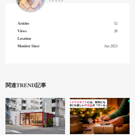
アナリスト
Articles
52
Views
28
Location
Member Since
Jun 2023
関連TREND記事