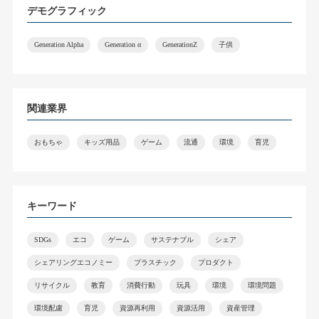
デモグラフィック
Generation Alpha
Generation α
GenerationZ
子供
関連業界
おもちゃ
キッズ用品
ゲーム
流通
環境
育児
キーワード
SDGs
エコ
ゲーム
サステナブル
シェア
シェアリングエコノミー
プラスチック
プロダクト
リサイクル
教育
消費行動
玩具
環境
環境問題
環境配慮
育児
資源再利用
資源活用
資産管理