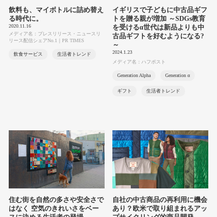
飲料も、マイボトルに詰め替え
イギリスで子どもに中古品ギフ
る時代に。
トを贈る親が増加 ～SDGs教育
2020.11.16
を受けるα世代は新品よりも中
メディア名：プレスリリース・ニュースリ
古品ギフトを好むようになる?
リース配信シェアNo.1｜PR TIMES
～
2024.1.23
飲食サービス
生活者トレンド
メディア名：ハフポスト
Generation Alpha
Generation α
ギフト
生活者トレンド
住む街を自然の多さや安全さで
自社の中古商品の再利用に機会
はなく 空気のきれいさをベー
あり？欧米で取り組まれるアッ