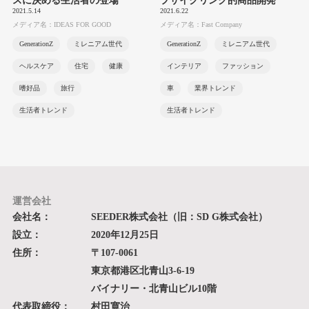
スに決める生活者の登場
プサイクリング的商品開発
2021.5.14
2021.6.22
メディア名：IDEAS FOR GOOD
メディア名：Fast Company
GenerationZ
ミレニアム世代
GenerationZ
ミレニアム世代
ヘルスケア
住宅
健康
インテリア
ファッション
嗜好品
旅行
車
業界トレンド
生活者トレンド
生活者トレンド
運営会社
会社名：
SEEDER株式会社（旧：SD G株式会社）
設立：
2020年12月25日
住所：
〒107-0061
東京都港区北青山3-6-19
バイナリー・北青山ビル10階
代表取締役：
村田寛治