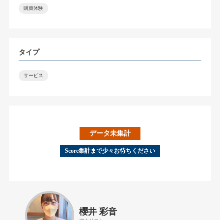
購買体験
タイプ
サービス
データ未集計
Score集計まで少々お待ちください
櫻井 彩音