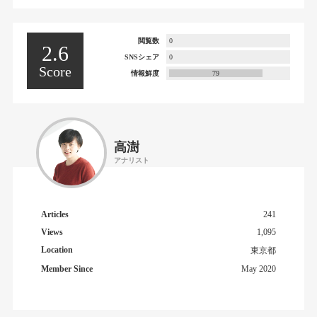
閲覧数
0
2.6
SNSシェア
0
Score
情報鮮度
79
高澍
アナリスト
Articles
241
Views
1,095
Location
東京都
Member Since
May 2020