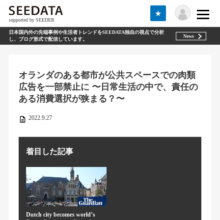
★
supported by SEEDER
日本国内外の先端事例や生活者トレンドをSEEDATA独自の視点で分析
News
し、ブログ形式で配信しています。
オランダのある都市が公共スペースでの肉類
広告を一部禁止に 〜日常生活の中で、責任の
ある消費選択が狭まる？〜
2022.9.27
着目した記事
Dutch city becomes world’s