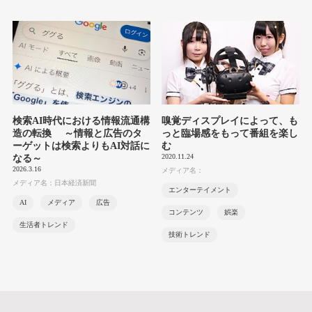
検索AI時代における情報流通構
嗅覚ディスプレイによって、も
造の転換 ～情報と広告のタ
っと臨場感をもって番組を楽し
ーゲットは検索よりもAI対話に
む
2020.11.24
なる～
2026.3.16
メディア名：
メディア名：日本経済新聞
エンターテイメント
AI
メディア
広告
コンテンツ
娯楽
生活者トレンド
技術トレンド