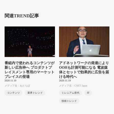
関連TREND記事
番組内で使われるコンテンツが
アドネットワークの発達により
新しい広告枠へ プロダクトプ
OOHも計測可能になる 電波媒
レイスメント専用のマーケット
体とセットで効果的に広告を届
プレイスの登場
ける時代へ
2020.11.19
2020.11.19
メディア名：ねとらぼ
メディア名：CNET Japan
コンテンツ
業界トレンド
ミレニアム世代
IT
技術トレンド