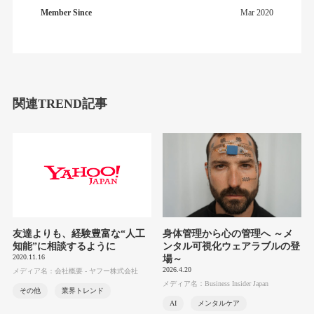
Member Since
Mar 2020
関連TREND記事
友達よりも、経験豊富な“人工
身体管理から心の管理へ ～メ
知能”に相談するように
ンタル可視化ウェアラブルの登
2020.11.16
場～
2026.4.20
メディア名：会社概要 - ヤフー株式会社
メディア名：Business Insider Japan
その他
業界トレンド
AI
メンタルケア