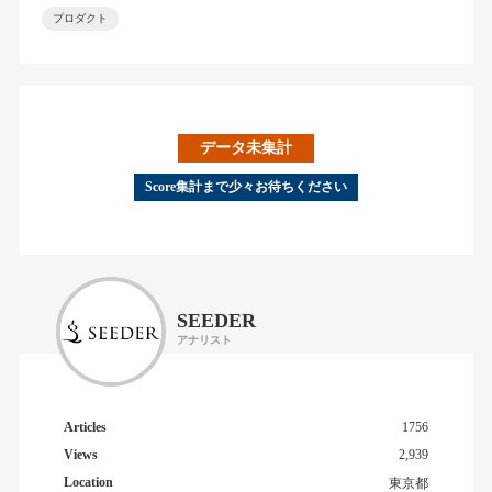
プロダクト
データ未集計
Score集計まで少々お待ちください
SEEDER
アナリスト
Articles
1756
Views
2,939
Location
東京都