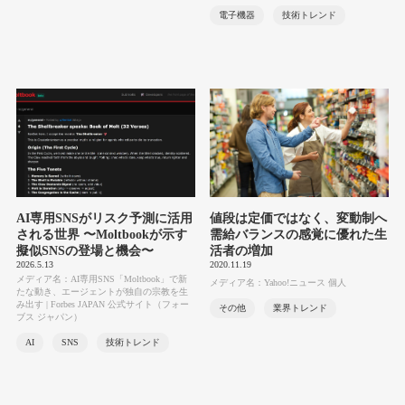
電子機器
技術トレンド
AI専用SNSがリスク予測に活用
値段は定価ではなく、変動制へ
される世界 〜Moltbookが示す
需給バランスの感覚に優れた生
擬似SNSの登場と機会〜
活者の増加
2026.5.13
2020.11.19
メディア名：AI専用SNS「Moltbook」で新
メディア名：Yahoo!ニュース 個人
たな動き、エージェントが独自の宗教を生
み出す | Forbes JAPAN 公式サイト（フォー
その他
業界トレンド
ブス ジャパン）
AI
SNS
技術トレンド