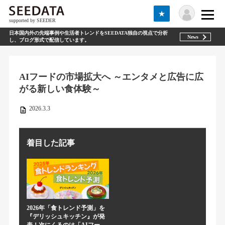
★
supported by SEEDER
日本国内外の先端事例や生活者トレンドをSEEDATA独自の視点で分析
News
し、ブログ形式で配信しています。
AIフードの市場拡大へ ～エンタメと広告に広
がる新しい食体験～
2026.3.3
着目した記事
2026年「食トレンド予測」を
『デリッシュキッチン』が発