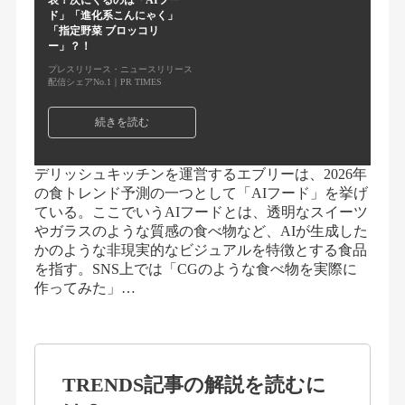
表！次にくるのは「AIフー
ド」「進化系こんにゃく」
「指定野菜 ブロッコリ
ー」？！
プレスリリース・ニュースリリース
配信シェアNo.1｜PR TIMES
続きを読む
デリッシュキッチンを運営するエブリーは、2026年
の食トレンド予測の一つとして「AIフード」を挙げ
ている。ここでいうAIフードとは、透明なスイーツ
やガラスのような質感の食べ物など、AIが生成した
かのような非現実的なビジュアルを特徴とする食品
を指す。SNS上では「CGのような食べ物を実際に
作ってみた」…
TRENDS記事の解説を読むに