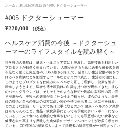
ホーム
/
TRIBE個別DL販売
/ #005 ドクターシューマー
#005 ドクターシューマー
¥
220,000
（税込）
ヘルスケア消費の今後 ～ドクターシュ
ーマーのライフスタイルを読み解く～
科学技術の発展は、健康・ヘルスケア業にも波及し、高度技術を利用した
プロダクトが数多く生まれている。 人間が生きるために必要な栄養素を過
不足なく備えた完全食や、DNA型を分析して、望ましい生活習慣や気をつ
けるべき疾病などを把握するツールなどがその代表だ。 生活者の側にも、
このようなプロダクトを仕組みのレベルから正しく理解し、健康を追求・
増進しようとする、医者や博士顔負けの知識を持つ層が現れてきた。彼ら
のバックグラウンドは、そもそもそのような技術や理論に親和性の高い高
学歴層から、美容への興味が高じた女性まで様々だ。彼らのような、最先
端の技術と自らの生活の双方に高い関心を持つ生活者は、次に何を好み、
どのような製品・サービスであれば手に取るのか？ 健康・ヘルスケア業界
はもちろんのこと、食品・飲食業界にとっても示唆の多いレポートになっ
ている。一人で食べる健康的な食事やおいしくても罪悪感のない食事など
健康志向の高まりを反映した食体験のデザインへのヒントが数多く示され
ている。 COVID19の感染拡大によって消費者の健康意識が一層高まってい