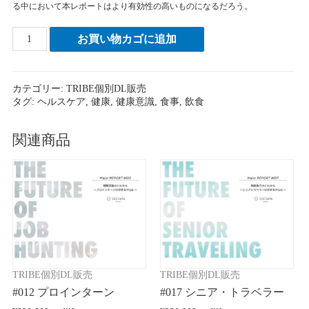
る中において本レポートはより有効性の高いものになるだろう。
#005
お買い物カゴに追加
ド
ク
タ
カテゴリー:
TRIBE個別DL販売
ー
タグ:
ヘルスケア
,
健康
,
健康意識
,
食事
,
飲食
シ
ュ
ー
関連商品
マ
ー
個
TRIBE個別DL販売
TRIBE個別DL販売
#012 プロインターン
#017 シニア・トラベラー