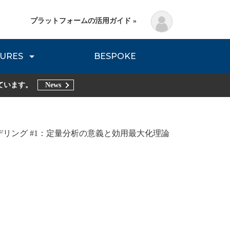
プラットフォームの活用ガイド »
URES
BESPOKE
lanning Method
DNVB REPORT
TRIBE REPORTS
ています。
News
リング #1：定量分析の意義と効用最大化理論