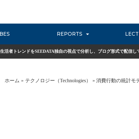
BES
REPORTS
LECT
介
流通レポート
JOURNEY REVIEW
P
生活者トレンドをSEEDATA独自の視点で分析し、ブログ形式で配信し
ホーム
テクノロジー（Technologies）
消費行動の統計モデ