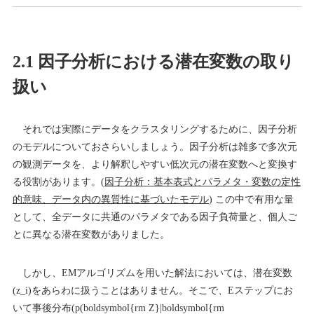
2.1 因子分析における潜在変数の取り
扱い
それでは実際にデータをクラスタリングするために、因子分析
のモデルについておさらいしましょう。因子分析は雑多で多次元
の観測データを、より解釈しやすい低次元の潜在変数へと変換す
る役割があります。(
因子分析：基本表式とパラメタ・変数の定性
的意味、データ内の異質性に基づいたモデル
) この中で有用な量
として、全データに共通のパラメタである因子負荷量と、個人ご
とに異なる潜在変数がありました。
しかし、EMアルゴリズムを用いた解法においては、潜在変数
(z_i)をあらわに扱うことはありません。そこで、Eステップにお
いて事後分布(p(boldsymbol{rm Z}|boldsymbol{rm