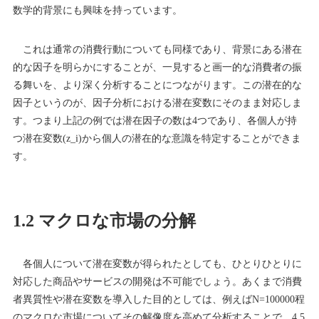
数学的背景にも興味を持っています。
これは通常の消費行動についても同様であり、背景にある潜在
的な因子を明らかにすることが、一見すると画一的な消費者の振
る舞いを、より深く分析することにつながります。この潜在的な
因子というのが、因子分析における潜在変数にそのまま対応しま
す。つまり上記の例では潜在因子の数は4つであり、各個人が持
つ潜在変数(z_i)から個人の潜在的な意識を特定することができま
す。
1.2 マクロな市場の分解
各個人について潜在変数が得られたとしても、ひとりひとりに
対応した商品やサービスの開発は不可能でしょう。あくまで消費
者異質性や潜在変数を導入した目的としては、例えばN=100000程
のマクロな市場についてその解像度を高めて分析することで、4,5