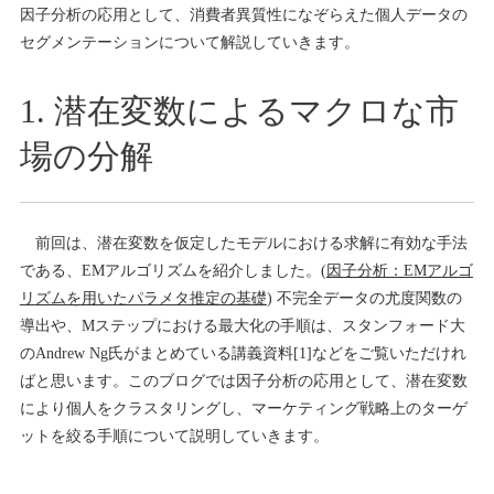
因子分析の応用として、消費者異質性になぞらえた個人データの
セグメンテーションについて解説していきます。
1. 潜在変数によるマクロな市
場の分解
前回は、潜在変数を仮定したモデルにおける求解に有効な手法
である、EMアルゴリズムを紹介しました。(
因子分析：EMアルゴ
リズムを用いたパラメタ推定の基礎
) 不完全データの尤度関数の
導出や、Mステップにおける最大化の手順は、スタンフォード大
のAndrew Ng氏がまとめている講義資料[1]などをご覧いただけれ
ばと思います。このブログでは因子分析の応用として、潜在変数
により個人をクラスタリングし、マーケティング戦略上のターゲ
ットを絞る手順について説明していきます。