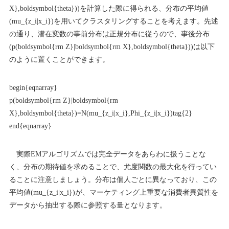
X},boldsymbol{theta}))を計算した際に得られる、分布の平均値
(mu_{z_i|x_i})を用いてクラスタリングすることを考えます。先述
の通り、潜在変数の事前分布は正規分布に従うので、事後分布
(p(boldsymbol{rm Z}|boldsymbol{rm X},boldsymbol{theta}))は以下
のように置くことができます。
begin{eqnarray}
p(boldsymbol{rm Z}|boldsymbol{rm
X},boldsymbol{theta})=N(mu_{z_i|x_i},Phi_{z_i|x_i})tag{2}
end{eqnarray}
実際EMアルゴリズムでは完全データをあらわに扱うことな
く、分布の期待値を求めることで、尤度関数の最大化を行ってい
ることに注意しましょう。分布は個人ごとに異なっており、この
平均値(mu_{z_i|x_i})が、マーケティング上重要な消費者異質性を
データから抽出する際に参照する量となります。