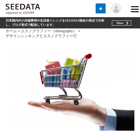
★
supported by SEEDER
日本国内外の先端事例や生活者トレンドをSEEDATA独自の視点で分析
News
し、ブログ形式で配信しています。
ホーム
エスノグラフィー（ethnography）
デザインシンキングとエスノグラフィー①