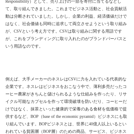
Responsibility）として、売り上げの一部を寄付に当てるなどし
て、取り組んできました。これまでビジネス活動と、社会貢献活
動は分断されていました。しかし、企業の利益、経済価値だけで
はなく、社会価値も同時に追求して両立させようという取り組み
が、CSVという考え方です。CSVは取り組みに関する用語です
が、これをブランディングに取り入れたのがブランドパーパスと
いう用語なのです。
例えば、大手メーカーのネスレはCSVに力を入れている代表的な
企業です。ネスレはビジネスをおこなう中で、薄利多売だったコ
ーヒー農家がきちんと儲けられるような仕組みを作ったり、リサ
イクル可能なカプセルを作って環境破壊を防いだり、コーヒーだ
けではなく、抹茶といった健康的で栄養のある食材を低価格で提
供するなど、BOP（base of the economic pyramid）ビジネスにも取
り組んでいます。BOPビジネスとは、世界に40億人以上いるとい
われている貧困層（BOP層）のための商品、サービス、ビジネス