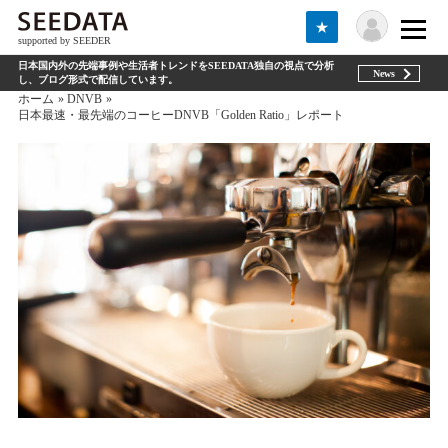
★
supported by SEEDER
日本国内外の先端事例や生活者トレンドをSEEDATA独自の視点で分析
News
し、ブログ形式で配信しています。
ホーム
DNVB
日本最速・最先端のコーヒーDNVB「Golden Ratio」レポート