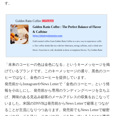
す。
Golden Ratio Coffee
13 Pockets
Golden Ratio Coffee : The Perfect Balance of Flavor
& Caffeine
https://drinkgoldenratio.com
Gold roasted coffee from Golden Ratio Coffee is a new way to experience coffe
e. Our coffee drinks like tea with low bitterness, strong caffeine, and a whole new
flavor. Great hot or cold. Available in three scrumptious flavors. Try Golden Ratio
Gold Roasted Coffee today!
「未来のコーヒーの色は金色になる」というキーメッセージを掲
げているブランドです。このキーメッセージの通り、黒色のコー
ヒーではなく、金色のコーヒーを提供しています。
発売前からInstagramやNews Letterで「金色のコーヒー」という情
報を小出しにし、発売前から専用のランディングページを立ち上
げ、興味のある見込み顧客のメールアドレスの収集をおこなって
いました。米国のDNVBは発売前からNews Letterで顧客とつなが
ることが主流になりつつあります。発売前でもNews Letterで秘密