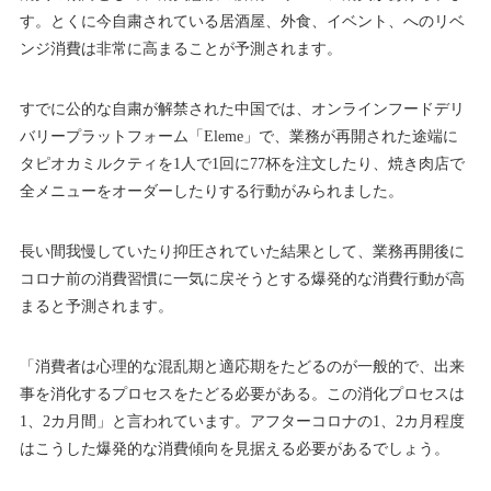
す。とくに今自粛されている居酒屋、外食、イベント、へのリベ
ンジ消費は非常に高まることが予測されます。
すでに公的な自粛が解禁された中国では、オンラインフードデリ
バリープラットフォーム「Eleme」で、業務が再開された途端に
タピオカミルクティを1人で1回に77杯を注文したり、焼き肉店で
全メニューをオーダーしたりする行動がみられました。
長い間我慢していたり抑圧されていた結果として、業務再開後に
コロナ前の消費習慣に一気に戻そうとする爆発的な消費行動が高
まると予測されます。
「消費者は心理的な混乱期と適応期をたどるのが一般的で、出来
事を消化するプロセスをたどる必要がある。この消化プロセスは
1、2カ月間」と言われています。アフターコロナの1、2カ月程度
はこうした爆発的な消費傾向を見据える必要があるでしょう。