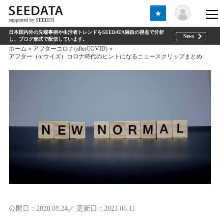
★
supported by SEEDER
日本国内外の先端事例や生活者トレンドをSEEDATA独自の視点で分析
News
し、ブログ形式で配信しています。
ホーム
アフターコロナ(afterCOVID)
アフター（orウイズ）コロナ時代のヒントになるニュースクリップまとめ
公開日：2020.08.24／ 更新日：2021.06.11