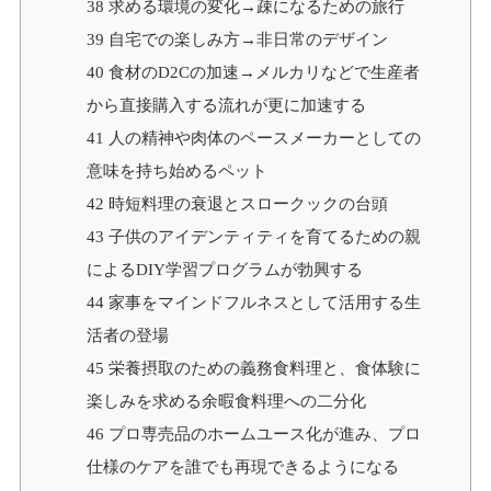
38
求める環境の変化→疎になるための旅行
39
自宅での楽しみ方→非日常のデザイン
40
食材のD2Cの加速→メルカリなどで生産者
から直接購入する流れが更に加速する
41
人の精神や肉体のペースメーカーとしての
意味を持ち始めるペット
42
時短料理の衰退とスロークックの台頭
43
子供のアイデンティティを育てるための親
によるDIY学習プログラムが勃興する
44
家事をマインドフルネスとして活用する生
活者の登場
45
栄養摂取のための義務食料理と、食体験に
楽しみを求める余暇食料理への二分化
46
プロ専売品のホームユース化が進み、プロ
仕様のケアを誰でも再現できるようになる