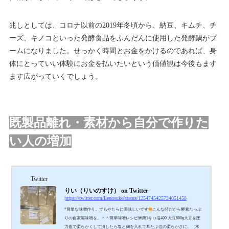
兆しとしては、コロナ以前の2019年冬頃から、納豆、キムチ、チ
ーズ、キノコといった発酵食品をふんだんに使用した発酵鍋がブ
ームになりました。せっかく時間とお金をかけるのであれば、身
体にとっていい体験にお金を払いたいという価値観は今後もます
ます広がっていくでしょう。
既製品離れ・素材から自分で作りた
い人の増加
Twitter
りい（りいのすけ） on Twitter
https://twitter.com/Lenosuke/status/1254745425724051458
“簡単な味噌作り。でもやたらに美味しいです
こんな時だから酵素たっぷ
りの自家製味噌を。＾＾簡単味噌レシピ米麹1キロ塩400 大豆600g大豆を圧
力釜で柔らかくして潰したら塩と麹を入れて耳たぶ位の柔らかさに。（水