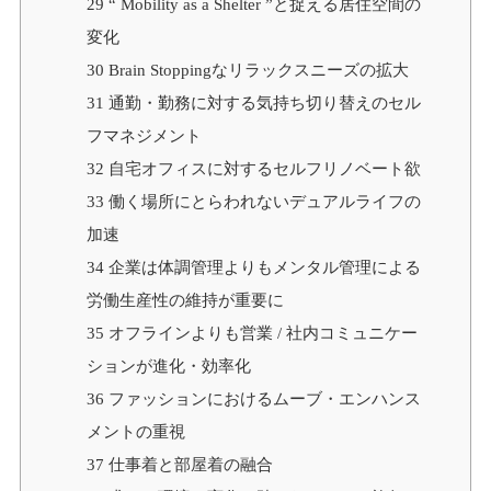
29
“ Mobility as a Shelter ”と捉える居住空間の
変化
30
Brain Stoppingなリラックスニーズの拡大
31
通勤・勤務に対する気持ち切り替えのセル
フマネジメント
32
自宅オフィスに対するセルフリノベート欲
33
働く場所にとらわれないデュアルライフの
加速
34
企業は体調管理よりもメンタル管理による
労働生産性の維持が重要に
35
オフラインよりも営業 / 社内コミュニケー
ションが進化・効率化
36
ファッションにおけるムーブ・エンハンス
メントの重視
37
仕事着と部屋着の融合