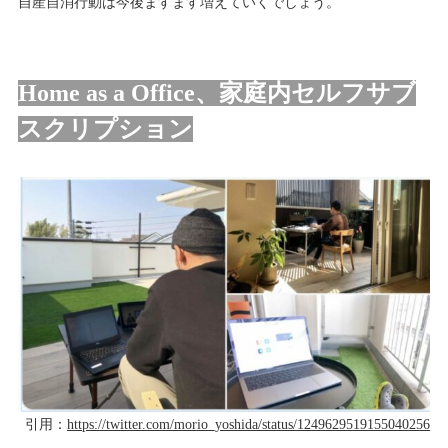
自産自消行動は今後ますます増えていくでしょう。
Home as a Office、家庭内セルフサブ
スクリプション
引用：
https://twitter.com/morio_yoshida/status/1249629519155040256