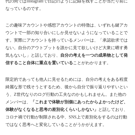
代の間ではInstagramで日記のように記録を残すことが当たり前に
なっているのです。
この趣味アカウントや感想アカウントの特徴は、いずれも鍵アカ
ウントで一部の知り合いにしか見せないようになっていることで
す。実際にアカウントを持っているメンバーは、「承認欲求では
ない。自分のアウトプットを誰かに見て欲しいけど大衆に晒す勇
気もないし」と話しており、
自分の考えを一つの成果物として発
信すること自体に重点を置いている
ことがわかります。
限定的であっても他人に見せるためには、自分の考えをある程度
綺麗な形で残そうとするため、後から自分で振り返りやすいとい
う、Z世代なりのログ行動の工夫なのかもしれません。また他の
メンバーは、
「これまで体験が別個にあったからよかったけど、
体験がなくなると思考の差別化くらいしかない」
と話しており、
コロナ禍で行動が制限される中、SNS上で差別化をするのは行動
ではなく思考へと変化していることがうかがえます。