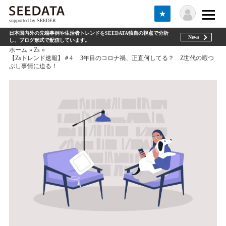
★
supported by SEEDER
日本国内外の先端事例や生活者トレンドをSEEDATA独自の視点で分析
News
し、ブログ形式で配信しています。
ホーム
Zs
【Zsトレンド速報】＃4 3年目のコロナ禍、正直何してる？ Z世代の暇つ
ぶし事情に迫る！