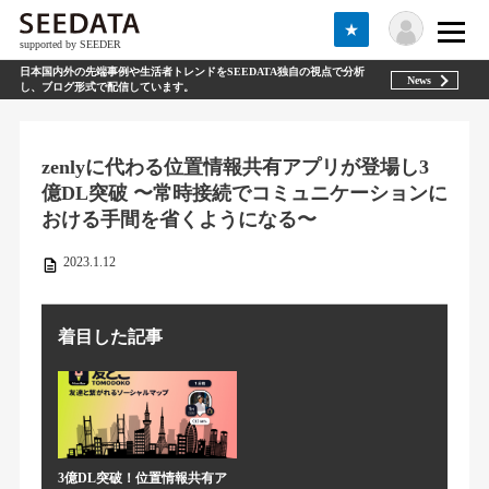
★
supported by SEEDER
日本国内外の先端事例や生活者トレンドをSEEDATA独自の視点で分析
News
し、ブログ形式で配信しています。
zenlyに代わる位置情報共有アプリが登場し3
億DL突破 〜常時接続でコミュニケーションに
おける手間を省くようになる〜
2023.1.12
着目した記事
3億DL突破！位置情報共有ア