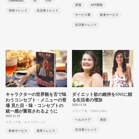
GenerationZ
AI
SNS
美国
APP開発
技術トレンド
生活者トレンド
サービス業
飲食サービス
生活者トレンド
キャラクターの世界観を舌で味
ダイエット欲の維持をSNSに頼
わうコンセプト・メニューの登
る生活者の増加
2020.11.18
場 見た目・味・コンセプトの
統一感が重視されるように
メディア名：TABI LABO
2020.11.19
ヘルスケア
美容
メディア名：キャリアハック
生活者トレンド
飲食サービス
業界トレンド