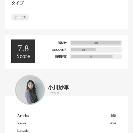
タイプ
サービス
閲覧数
100
7.8
SNSシェア
50
Score
情報鮮度
84
小川紗季
アナリスト
Articles
160
Views
454
Location