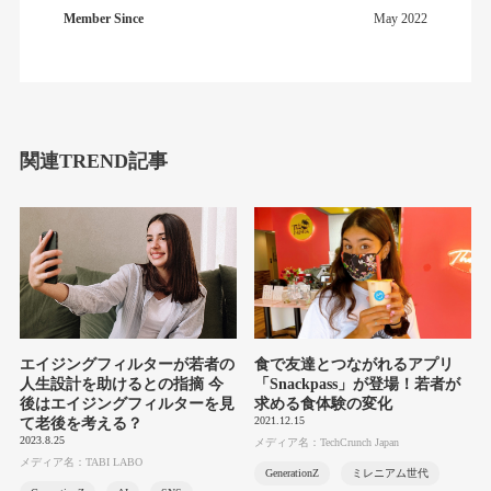
Member Since
May 2022
関連TREND記事
エイジングフィルターが若者の
食で友達とつながれるアプリ
人生設計を助けるとの指摘 今
「Snackpass」が登場！若者が
後はエイジングフィルターを見
求める食体験の変化
2021.12.15
て老後を考える？
2023.8.25
メディア名：TechCrunch Japan
メディア名：TABI LABO
GenerationZ
ミレニアム世代