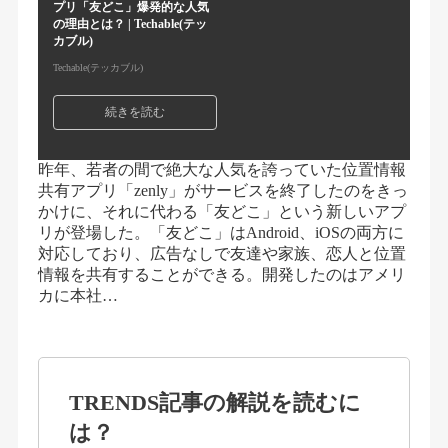
プリ「友どこ」爆発的な人気
の理由とは？ | Techable(テッ
カブル)
Techable(テッカブル)
続きを読む
昨年、若者の間で絶大な人気を誇っていた位置情報
共有アプリ「zenly」がサービスを終了したのをきっ
かけに、それに代わる「友どこ」という新しいアプ
リが登場した。「友どこ」はAndroid、iOSの両方に
対応しており、広告なしで友達や家族、恋人と位置
情報を共有することができる。開発したのはアメリ
カに本社…
TRENDS記事の解説を読むに
は？