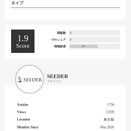
タイプ
閲覧数
0
1.9
SNSシェア
0
Score
情報鮮度
57
SEEDER
アナリスト
Articles
1756
Views
2,939
Location
東京都
Member Since
Mar 2020