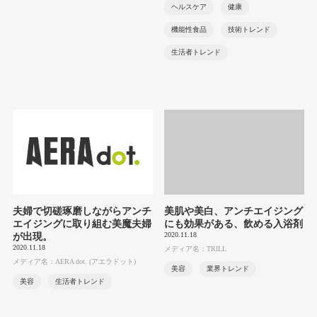
ヘルスケア
健康
機能性食品
技術トレンド
生活者トレンド
夫婦で切磋琢磨しながらアンチ
美肌や美白、アンチエイジング
エイジングに取り組む美魔夫婦
にも効果がある、飲める入浴剤
2020.11.18
が出現。
2020.11.18
メディア名：TRILL
メディア名：AERA dot. (アエラドット)
美容
業界トレンド
美容
生活者トレンド