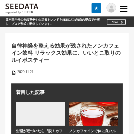
★
supported by SEEDER
日本国内外の先端事例や生活者トレンドをSEEDATA独自の視点で分析
News
し、ブログ形式で配信しています。
自律神経を整える効果が残されたノンカフェ
イン飲料 リラックス効果に、いいとこ取りの
ルイボスティー
2020.11.21
着目した記事
生理が近づいたら〝脱！カフ
ノンカフェインで体に良いル