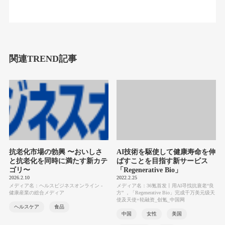
関連TREND記事
抗老化市場の勃興 〜おいしさ
AI技術を駆使して健康寿命を伸
と抗老化を同時に満たす新カテ
ばすことを目指す新サービス
ゴリ〜
「Regenerative Bio」
2026.2.10
2022.2.25
メディア名：ヘルスビジネスオンライン -
メディア名：36氪首发丨用AI寻找抗衰老“良
健康産業の総合メディア
方” ，「Regenerative Bio」完成千万美元级天
使及天使+轮融资_创氪_中国网
ヘルスケア
食品
中国
女性
美国