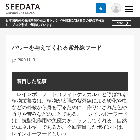
★
supported by SEEDER
日本国内外の先端事例や生活者トレンドをSEEDATA独自の視点で分析
News
し、ブログ形式で配信しています。
パワーを与えてくれる紫外線フード
2020.11.13
着目した記事
レインボーフード（フィトケミカル）と呼ばれる
植物栄養素は、植物が太陽の紫外線による酸化や虫
などの外敵から身を守るために、作り出された色や
香りや苦みなどのことである。 レインボーフード
は、抗酸化作用や免疫力をアップしてくれる、自然
のエネルギーであるが、今回着目したポイントは、
レインボーフードという…