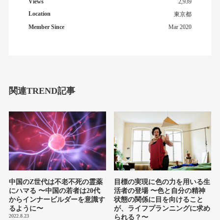
Views
2,939
Location
東京都
Member Since
Mar 2020
関連TREND記事
中国のZ世代は不老不死の霊薬
目標の実現に色の力を用いる生
にハマる 〜中国の若者は20代
活者の登場 〜色と自分の精神
からインナービルダーを意識す
状態の関係に目を向けること
るように〜
が、ライフプランニングに求め
2022.8.23
られる？〜