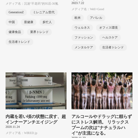
2023.7.22
メディア名：沉迷“不老药”的95后-36氪
メディア名：Well+Good
GenerationZ
ミレニアム世代
欧米
アパレル
中国
亜健康
多忙人
ウェルネス
オフィス環境
健康食品
業界トレンド
ファッション
ヘルスケア
生活者トレンド
メンタルケア
生活者トレンド
内蔵を若い頃の状態に戻す、超
アルコールやドラッグに頼らず
インナーアンチエイジング
にストレス解消。 リラックス
2020.11.24
ブームの次は”ナチュラルハ
イ”が主流になる。
メディア名：WIRED.jp
2020.11.23