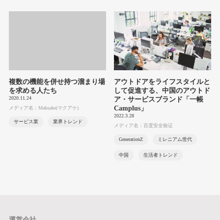
複数の機能を併せ持つ溜まり場
アウトドアをライフスタイルと
を求める人たち
して促進する、中国のアウトド
2020.11.24
ア・サービスブランド「一帳
Camplus」
メディア名：Makuake(マクアケ)
2022.3.28
サービス業
業界トレンド
メディア名：百度安全验证
GenerationZ
ミレニアム世代
中国
生活者トレンド
運営会社