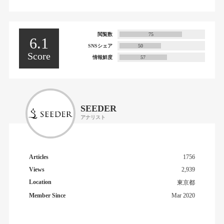
閲覧数
75
6.1
SNSシェア
50
Score
情報鮮度
57
SEEDER
アナリスト
Articles
1756
Views
2,939
Location
東京都
Member Since
Mar 2020