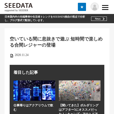
★
supported by SEEDER
日本国内外の先端事例や生活者トレンドをSEEDATA独自の視点で分析
News
し、ブログ形式で配信しています。
空いている間に息抜きで遊ぶ 短時間で楽しめ
る合間レジャーの登場
2020.11.24
着目した記事
仕事帰りはアクアリウムで飲
【聞いてきた】ボルダリング
む
はアフター5にオススメだっ