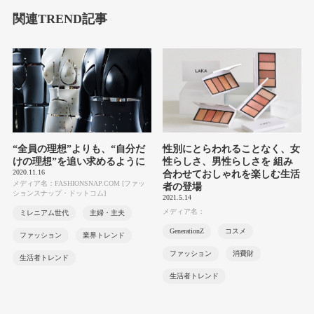
関連TREND記事
“全員の理想”よりも、“自分だ
性別にとらわれることなく、女
けの理想”を追い求めるように
性らしさ、男性らしさを 組み
2020.11.16
合わせておしゃれを楽しむ生活
メディア名：FASHIONSNAP.COM [ファッ
者の登場
ションスナップ・ドットコム]
2021.5.14
メディア名：
ミレニアム世代
主婦・主夫
GenerationZ
コスメ
ファッション
業界トレンド
ファッション
消費財
生活者トレンド
生活者トレンド