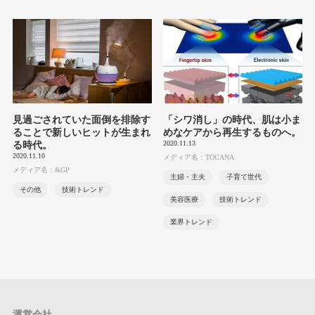
見過ごされていた面倒を排除す
「シワ消し」の時代、肌は小ま
ることで新しいヒットが生まれ
めなケアから再生するものへ。
2020.11.13
る時代。
2020.11.10
メディア名：TOCANA
メディア名：&GP
主婦・主夫
子育て世代
その他
技術トレンド
美容医療
技術トレンド
業界トレンド
運営会社