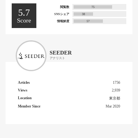
閲覧数
75
5.7
SNSシェア
38
Score
情報鮮度
57
SEEDER
アナリスト
Articles
1756
Views
2,939
Location
東京都
Member Since
Mar 2020