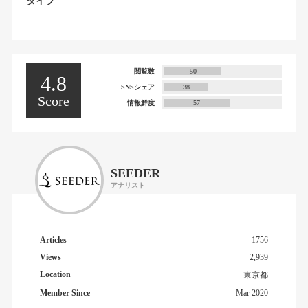
タイプ
閲覧数
50
4.8
SNSシェア
38
Score
情報鮮度
57
SEEDER
アナリスト
Articles
1756
Views
2,939
Location
東京都
Member Since
Mar 2020