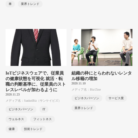
車
業界トレンド
IoTビジネスウェアで、従業員
組織の枠にとらわれないレンタ
の健康状態を可視化 就活・転
ル移籍の増加
2020.11.10
職の判断基準に、従業員のスト
レスレベルが加わるように
メディア名：Biz/Zine
2020.11.23
ビジネスパーソン
サービス業
メディア名：SankeiBiz（サンケイビズ）
業界トレンド
ビジネスパーソン
IT
ウェルネス
フィットネス
健康
技術トレンド