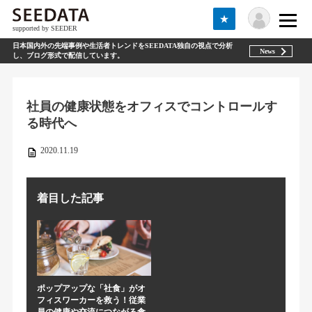
★
supported by SEEDER
日本国内外の先端事例や生活者トレンドをSEEDATA独自の視点で分析
News
し、ブログ形式で配信しています。
社員の健康状態をオフィスでコントロールす
る時代へ
2020.11.19
着目した記事
ポップアップな「社食」がオ
フィスワーカーを救う！従業