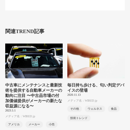
関連TREND記事
中古車にメンテナンスと最新技
毎日持ち歩ける、匂い判定デバ
術を提供する自動車メーカーの
イスの登場
2020.11.13
動向に注目 〜中古品市場の付
加価値提供がメーカーの新たな
メディア名：WIRED.jp
収益源になる〜
その他
ウェルネス
食品
2023.5.1
メディア名：WIRED.jp
技術トレンド
アメリカ
メーカー
小売