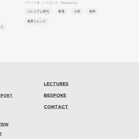
メディア名：レスポンス（Response.jp）
ミレニアム世代
家電
小売
飲料
業界トレンド
ンド
LECTURES
BESPOKE
EPORT
CONTACT
VIEW
T