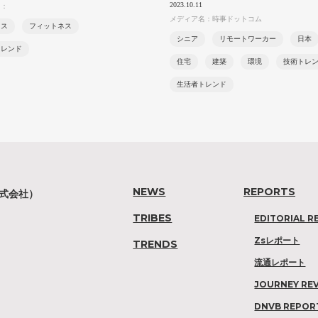
2023.10.11
名：
メディア名：時事ドットコム
ネス
フィットネス
シニア
リモートワーカー
日本
トレンド
住宅
建築
環境
技術トレ
生活者トレンド
NEWS
REPORTS
株式会社）
TRIBES
EDITORIAL R
Zsレポート
TRENDS
流通レポート
JOURNEY RE
DNVB REPOR