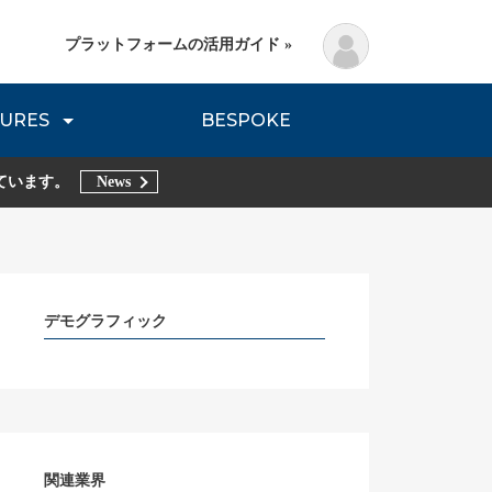
プラットフォームの活用ガイド »
URES
BESPOKE
lanning Method
DNVB REPORT
TRIBE REPORTS
ています。
News
デモグラフィック
関連業界