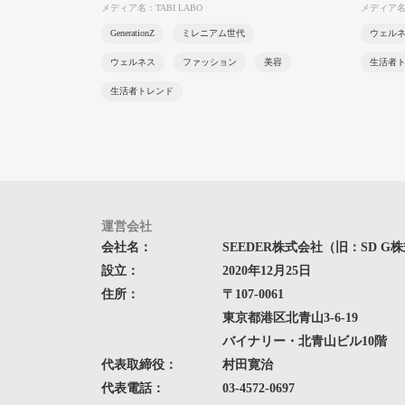
メディア名：TABI LABO
メディア
GenerationZ
ミレニアム世代
ウェル
ウェルネス
ファッション
美容
生活者
生活者トレンド
運営会社
会社名：
SEEDER株式会社（旧：SD G
設立：
2020年12月25日
住所：
〒107-0061
東京都港区北青山3-6-19
バイナリー・北青山ビル10階
代表取締役：
村田寛治
代表電話：
03-4572-0697