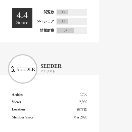
閲覧数
38
4.4
SNSシェア
38
Score
情報鮮度
57
SEEDER
アナリスト
Articles
1756
Views
2,939
Location
東京都
Member Since
Mar 2020