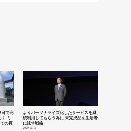
2日で完
よりパーソナライズ化したサービスを継
く ミ
続利用してもらう為に 未完成品を生活者
ルでの買
に託す戦略
2020.11.19