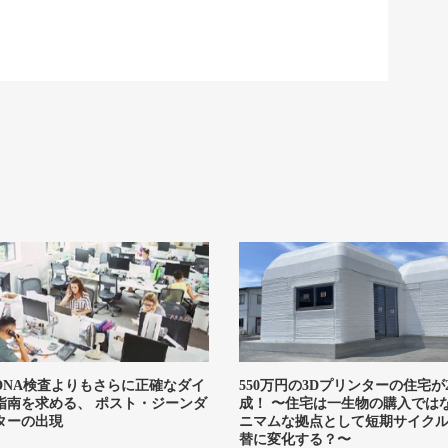
DNA検査よりもさらに正確なダイ
550万円の3Dプリンターの住宅が
指南を求める、 ポスト・ジーンダ
成！ 〜住宅は一生物の購入ではな
ターの出現
ニマムな拠点として短期サイク
替に変化する？〜