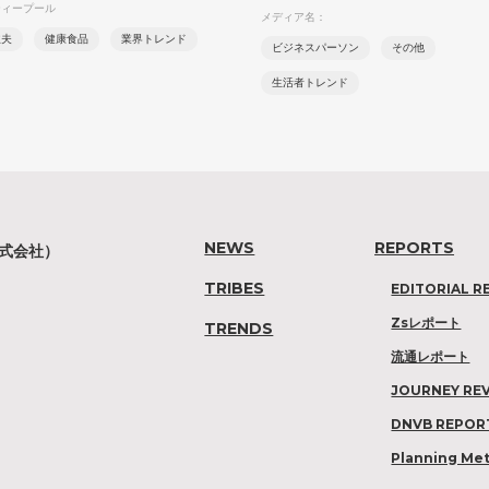
ティープール
メディア名：
主夫
健康食品
業界トレンド
ビジネスパーソン
その他
生活者トレンド
NEWS
REPORTS
株式会社）
TRIBES
EDITORIAL R
Zsレポート
TRENDS
流通レポート
JOURNEY RE
DNVB REPOR
Planning Me