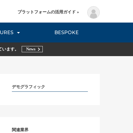
プラットフォームの活用ガイド »
URES
BESPOKE
lanning Method
DNVB REPORT
TRIBE REPORTS
ています。
News
デモグラフィック
関連業界