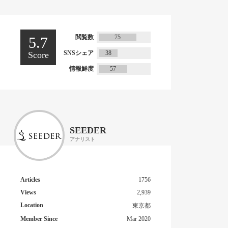
閲覧数
75
5.7
SNSシェア
38
Score
情報鮮度
57
SEEDER
アナリスト
Articles
1756
Views
2,939
Location
東京都
Member Since
Mar 2020