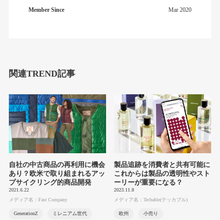
Member Since
Mar 2020
関連TREND記事
自社の中古商品の再利用に機会
製品追跡を消費者と共有可能に
あり？欧米で取り組まれるアッ
これからは製品の透明性やスト
プサイクリング的商品開発
ーリーが重要になる？
2021.6.22
2023.11.8
メディア名：Fast Company
メディア名：Techable(テッカブル)
GenerationZ
ミレニアム世代
欧州
小売り