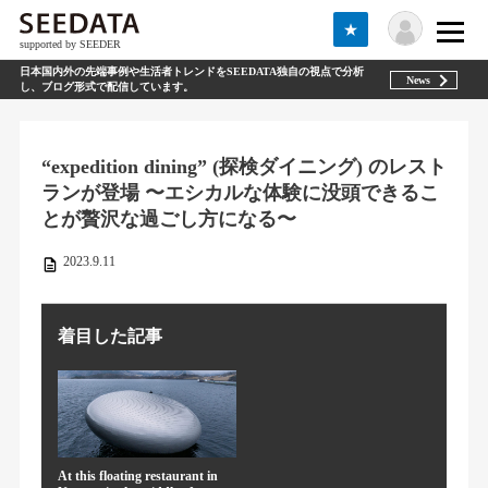
★
supported by SEEDER
日本国内外の先端事例や生活者トレンドをSEEDATA独自の視点で分析
News
し、ブログ形式で配信しています。
“expedition dining” (探検ダイニング) のレスト
ランが登場 〜エシカルな体験に没頭できるこ
とが贅沢な過ごし方になる〜
2023.9.11
着目した記事
At this floating restaurant in