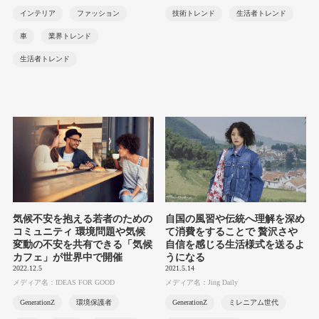
インテリア
ファッション
技術トレンド
生活者トレンド
車
業界トレンド
生活者トレンド
気候不安を抱える若者のための
自国の風習や伝統へ理解を深め
コミュニティ 環境問題や気候
て消費をすることで 贅沢さや
変動の不安を共有できる「気候
自信を感じる生活様式を送るよ
カフェ」が世界中で開催
うになる
2022.12.5
2021.5.14
メディア名：IDEAS FOR GOOD
メディア名：Jing Daily
GenerationZ
環境保護者
GenerationZ
ミレニアム世代