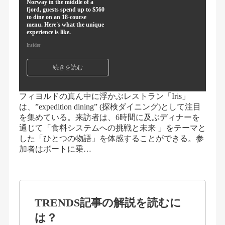
Norway in the middle of a
fjord, guests spend up to $560
to dine on an 18-course
menu. Here's what the unique
experience is like.
Insider
続きを読む
フィヨルドの真ん中に浮かぶレストラン「Iris」
は、”expedition dining” (探検ダイニング)として注目
を集めている。来訪者は、6時間に及ぶディナーを
通じて「食料システムへの挑戦と未来 」をテーマと
した「ひとつの物語」を体感することができる。参
加者はボートに乗…
TRENDS記事の解説を読むに
は？