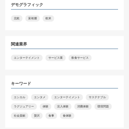
デモグラフィック
北欧
富裕層
欧米
関連業界
エンターテイメント
サービス業
飲食サービス
キーワード
エシカル
エンタメ
エンターテイメント
サステナブル
ラグジュアリー
体験
没入体験
消費体験
環境問題
社会貢献
贅沢
食事
食体験