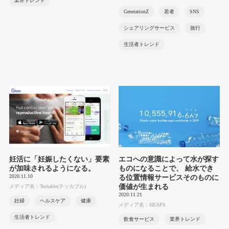
業界トレンド
GenerationZ
若者
SNS
シェアリングサービス
旅行
生活者トレンド
妊活に「妊娠したくない」要素
エコへの意識によって水が探す
が加味されるようになる。
ものになることで、 給水でき
2020.11.10
る位置情報サービスそのものに
価値が生まれる
メディア名：Techable(テッカブル)
2020.11.21
妊婦
ヘルスケア
健康
メディア名：HEAPS
生活者トレンド
飲食サービス
業界トレンド