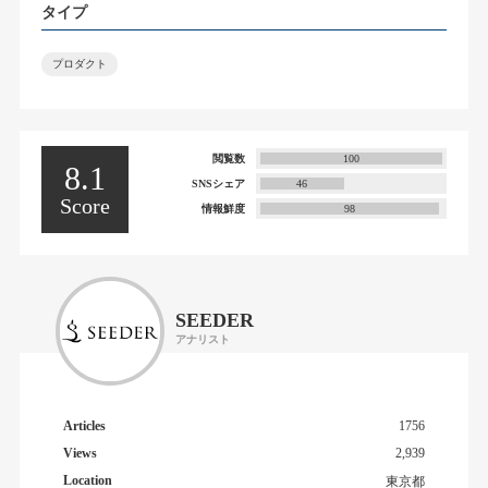
タイプ
プロダクト
閲覧数
100
8.1
SNSシェア
46
Score
情報鮮度
98
SEEDER
アナリスト
Articles
1756
Views
2,939
Location
東京都