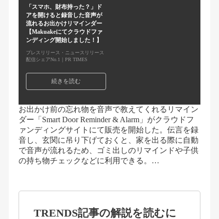
「スマホ、財布持った？」ド
アを開けると録音した音声が
流れるお出かけリマインダー
【Makuakeにてクラウドファ
ンディング開始しました！】
プレスリリース・ニュースリリース
配信シェアNo.1｜PR TIMES
続きを読む
お出かけ前の忘れ物を音声で教えてくれるリマイン
ダー「Smart Door Reminder & Alarm」がクラウドフ
ァンディングサイトにて販売を開始した。伝言を録
音し、玄関に吊り下げておくと、家を出る際に自動
で音声が流れるため、ゴミ出しのリマインドや子供
の持ち物チェックなどに利用できる。…
TRENDS記事の解説を読むに