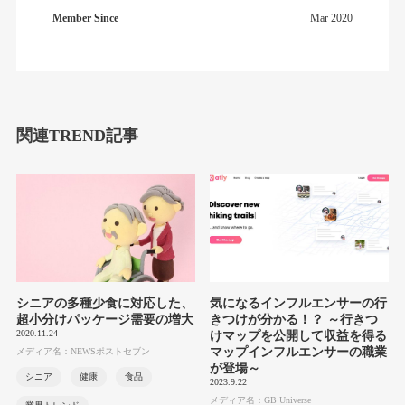
Member Since
Mar 2020
関連TREND記事
シニアの多種少食に対応した、
気になるインフルエンサーの行
超小分けパッケージ需要の増大
きつけが分かる！？ ～行きつ
2020.11.24
けマップを公開して収益を得る
マップインフルエンサーの職業
メディア名：NEWSポストセブン
が登場～
シニア
健康
食品
2023.9.22
メディア名：GB Universe