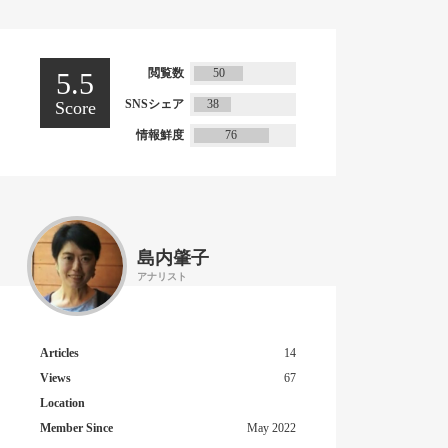
閲覧数
50
5.5
SNSシェア
38
Score
情報鮮度
76
島内肇子
アナリスト
Articles
14
Views
67
Location
Member Since
May 2022