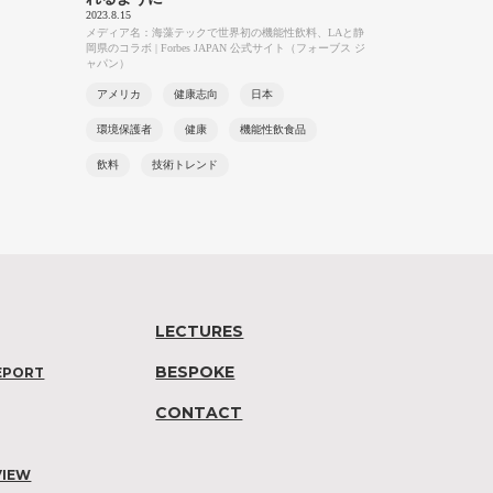
2023.8.15
メディア名：海藻テックで世界初の機能性飲料、LAと静
岡県のコラボ | Forbes JAPAN 公式サイト（フォーブス ジ
ャパン）
アメリカ
健康志向
日本
環境保護者
健康
機能性飲食品
飲料
技術トレンド
LECTURES
BESPOKE
EPORT
CONTACT
VIEW