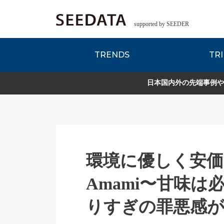
supported by SEEDER
TRENDS
TRI
各種データのご紹
Zsレポート
EDITORIAL REPORT
日本国内外の先端事例や
環境に優しく安
Amami〜甘味
りすぎの罪悪感