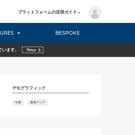
プラットフォームの活用ガイド »
URES
BESPOKE
lanning Method
DNVB REPORT
TRIBE REPORTS
ています。
News
デモグラフィック
中東
東南アジア