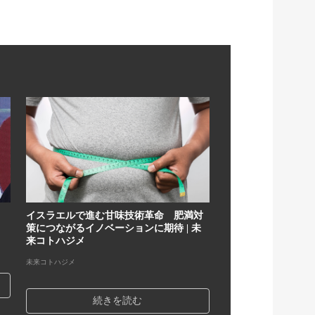
イスラエルで進む甘味技術革命 肥満対
策につながるイノベーションに期待 | 未
来コトハジメ
未来コトハジメ
続きを読む