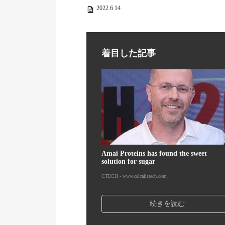
2022.6.14
着目した記事
Amai Proteins has found the sweet
solution for sugar
CTECH - www.calcalistech.com
続きを読む