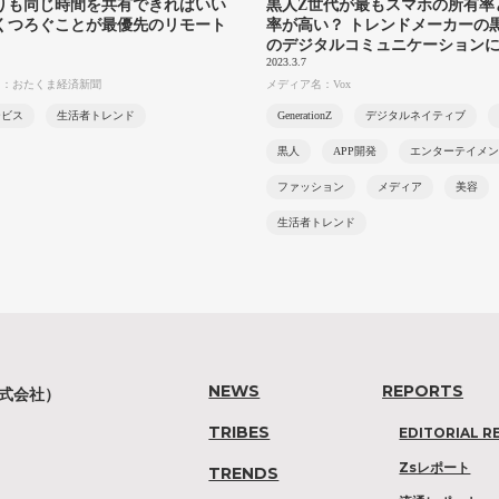
りも同じ時間を共有できればいい
黒人Z世代が最もスマホの所有率
くつろぐことが最優先のリモート
率が高い？ トレンドメーカーの
のデジタルコミュニケーション
2023.3.7
名：おたくま経済新聞
メディア名：Vox
ービス
生活者トレンド
GenerationZ
デジタルネイティブ
黒人
APP開発
エンターテイメン
ファッション
メディア
美容
生活者トレンド
NEWS
REPORTS
株式会社）
TRIBES
EDITORIAL R
Zsレポート
TRENDS