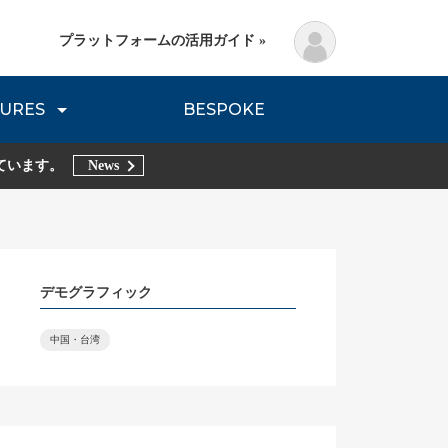
プラットフォームの活用ガイド »
URES
BESPOKE
lanning Method
DNVB REPORT
TRIBE REPORTS
ています。
News
デモグラフィック
中国・台湾