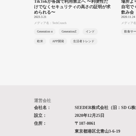
TikTokが各国で利用禁止へ 〜利便性だ
場所よ
けでなくセキュリティの高さの証明が求
自宅で
められる〜
飲み会
2023.3.21
2020.11.24
メディア名：TechCrunch
メディア
Generation α
GenerationZ
インド
飲食サ
欧米
APP開発
生活者トレンド
運営会社
会社名：
SEEDER株式会社（旧：SD G
設立：
2020年12月25日
住所：
〒107-0061
東京都港区北青山3-6-19