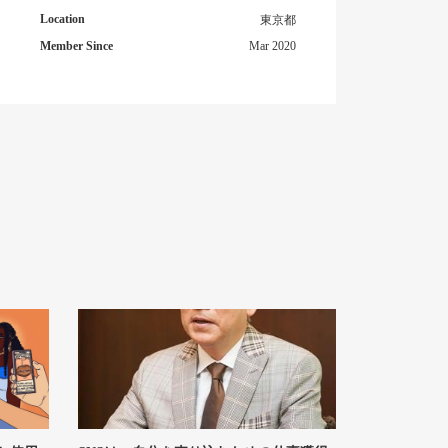
Location
東京都
Member Since
Mar 2020