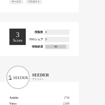
サービス
プロダクト
閲覧数
0
3
SNSシェア
0
Score
情報鮮度
90
SEEDER
アナリスト
Articles
1756
Views
2,939