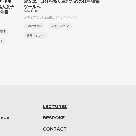
と使用
SNSは、自分を売り込むための仕事獲得
黒人女子
ツールへ
2020.11.16
に注目
メディア名：SankeiBiz（サンケイビズ）
GenerationZ
ファッション
若者
業界トレンド
ト
LECTURES
BESPOKE
EPORT
CONTACT