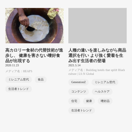
高カロリー食材の代替技術が進
人種の違いを楽しみながら商品
歩し、 健康を害さない嗜好食
選択を行い より強く愛着を生
品が出現する
み出す生活者の登場
2020.11.23
2021.5.14
メディア名：Building hotels that uplift Black
メディア名：HEAPS
culture | LS:N Global
ミレニアム世代
食品
GenerationZ
ミレニアム世代
生活者トレンド
コンテンツ
ヘルスケア
住宅
健康
嗜好品
生活者トレンド