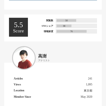
閲覧数
50
5.5
SNSシェア
38
Score
情報鮮度
76
高澍
アナリスト
Articles
241
Views
1,095
Location
東京都
Member Since
May 2020