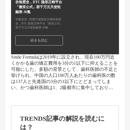
价格壁垒，DTC 隐形正畸平台
「微笑公式」获千万元天使轮
融资-36氪
36氪首发 | 想要打破隐形正畸价格壁
垒，DTC 隐形正畸平台「微笑公式」
获千万元天使轮融资-36氪
続きを読む
Smile Formulaは2019年に設立され、現在100万円近
くかかる歯の矯正費用を3分の1以下に抑えることを
可能にした。多額の背景として、歯科医師の不足と
挙げられ、中国の人口100万人あたりの歯科医の数
は137人と先進国の3分の1以下にとどまってしま
い、かつ歯科医師は1、2級都市に集中しており…
TRENDS記事の解説を読むに
は？