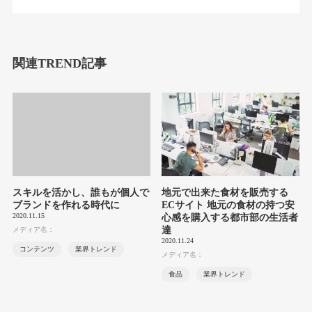
関連TREND記事
スキルを活かし、誰もが個人で
地元で出来た食材を販売する
ブランドを作れる時代に
ECサイト 地元の食材の持つ安
2020.11.15
心感を購入する都市部の生活者
達
メディア名：
2020.11.24
コンテンツ
業界トレンド
メディア名：
食品
業界トレンド