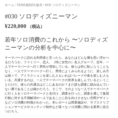
ホーム
/
TRIBE個別DL販売
/ #030 ソロディズニーマン
#030 ソロディズニーマン
¥
220,000
（税込）
若年ソロ消費のこれから 〜ソロディズ
ニーマンの分析を中心に〜
テーマパークに訪れる利用者と言ったら、あなたはどんな層を思い浮かべ
るだろうか。ファミリー、恋人、（特に女性の）友人グループ。近年、一
人でテーマパークへ行く男性が増加している。彼らは特に恥じらうことも
なく、一人でテーマパークへ行く。男性によくみられるように、楽しみ方
は様々で、アトラクションを楽しむ人もいればパレードや食を楽しむ人も
いる。共通するのは、一人でテーマパークの世界を楽しんでいるというこ
とだけだ。彼らの共通点はどこにあるのか？まだ誰も調査に踏み込んでい
ない層であることは確かだろう。そこで、そのような一人でテーマパーク
に行く人をソロテーマパークと名付け、調査を行った。調査を通して集団
行動に対する不満解消や一人であることに目を向けさせない空間デザイン
などソロ消費の特徴がわかった。本レポートは商業施設や、サブスクリプ
ションサービスやコンテンツ制作など様々なソロ消費に関わる業界に役立
つだろう。