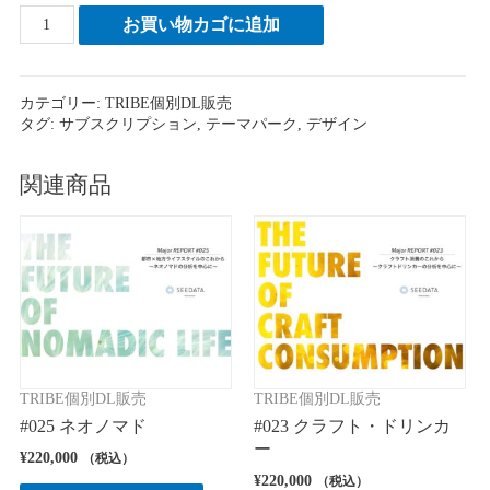
#030
お買い物カゴに追加
ソ
ロ
デ
カテゴリー:
TRIBE個別DL販売
ィ
タグ:
サブスクリプション
,
テーマパーク
,
デザイン
ズ
ニ
ー
関連商品
マ
ン
個
TRIBE個別DL販売
TRIBE個別DL販売
#025 ネオノマド
#023 クラフト・ドリンカ
ー
¥
220,000
（税込）
¥
220,000
（税込）