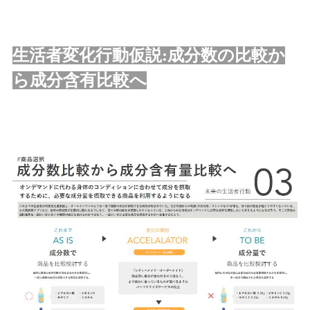
生活者変化行動仮説:成分数の比較か
ら成分含有比較へ