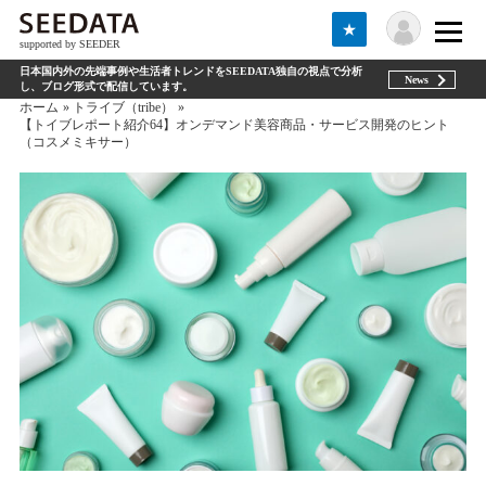
★
supported by SEEDER
日本国内外の先端事例や生活者トレンドをSEEDATA独自の視点で分析
News
し、ブログ形式で配信しています。
ホーム
トライブ（tribe）
【トイブレポート紹介64】オンデマンド美容商品・サービス開発のヒント
（コスメミキサー）