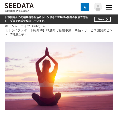
★
supported by SEEDER
日本国内外の先端事例や生活者トレンドをSEEDATA独自の視点で分析
News
し、ブログ形式で配信しています。
ホーム
トライブ（tribe）
【トライブレポート紹介28】F1層向け新規事業・商品・サービス開発のヒン
ト（WLB女子）