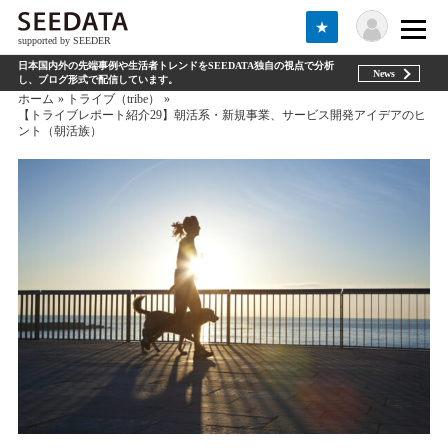
★
supported by SEEDER
日本国内外の先端事例や生活者トレンドをSEEDATA独自の視点で分析
News
し、ブログ形式で配信しています。
ホーム
トライブ（tribe）
【トライブレポート紹介29】朝活系・新規事業、サービス開発アイデアのヒ
ント（朝活族）