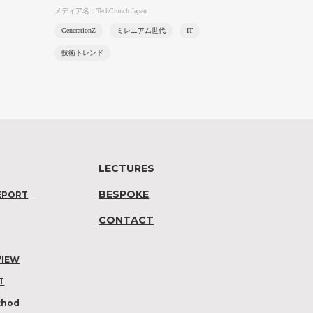
メディア名：TechCrunch Japan
GenerationZ
ミレニアム世代
IT
技術トレンド
LECTURES
BESPOKE
EPORT
CONTACT
VIEW
T
thod