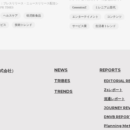
名：プレスリリース・ニュースリリース配信シ
PR TIMES
GenerationZ
ミレニアム世代
ヘルスケア
幼児飲食品
エンターテイメント
コンテンツ
ービス
技術トレンド
サービス業
生活者トレンド
NEWS
REPORTS
株式会社）
TRIBES
EDITORIAL R
Zsレポート
TRENDS
流通レポート
JOURNEY RE
DNVB REPOR
Planning Me