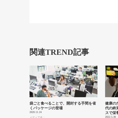
関連TREND記事
袋ごと食べることで、開封する手間を省
健康の
くパッケージの登場
代の終
2020.11.24
スで栄
2022.5.30
メディア名：