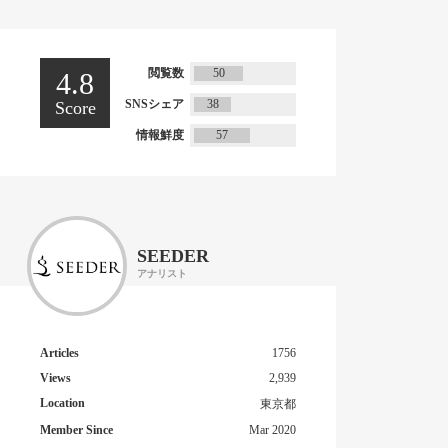
閲覧数
50
4.8
SNSシェア
38
Score
情報鮮度
57
SEEDER
アナリスト
Articles
1756
Views
2,939
Location
東京都
Member Since
Mar 2020