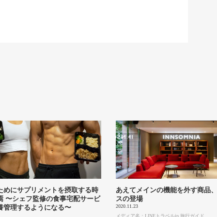
ためにサプリメントを摂取する時
あえてメインの機能を外す商品
焉 〜シェフ監修の食事宅配サービ
スの登場
2020.11.23
養管理するようになる〜
メディア名：LINEトラベルjp 旅行ガイド