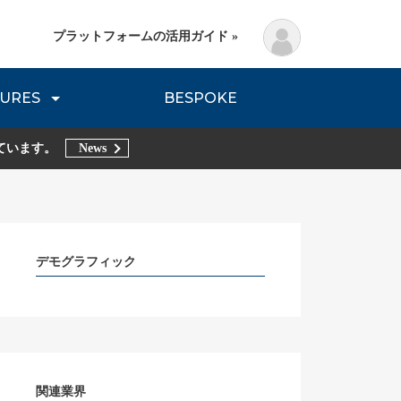
プラットフォームの活用ガイド »
URES
BESPOKE
lanning Method
DNVB REPORT
TRIBE REPORTS
ています。
News
デモグラフィック
関連業界