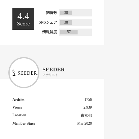
閲覧数
38
4.4
SNSシェア
38
Score
情報鮮度
57
SEEDER
アナリスト
Articles
1756
Views
2,939
Location
東京都
Member Since
Mar 2020