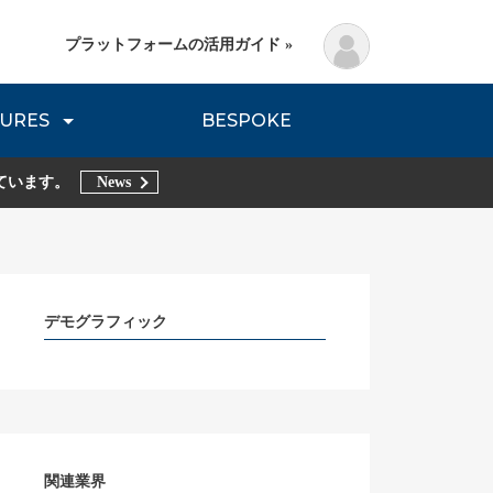
プラットフォームの活用ガイド »
URES
BESPOKE
lanning Method
DNVB REPORT
TRIBE REPORTS
ています。
News
デモグラフィック
関連業界