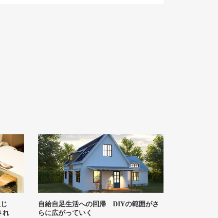
生じ
自給自足生活への回帰 DIYの範囲がさ
され
らに広がっていく