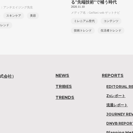
る”先端技術”で補う時代
2020.11.10
名：アンチエイジング先生
メディア名：GetNavi web ゲットナビ
スキンケア
美容
ミレニアム世代
コンテンツ
トレンド
技術トレンド
生活者トレンド
NEWS
REPORTS
株式会社）
TRIBES
EDITORIAL R
Zsレポート
TRENDS
流通レポート
JOURNEY RE
DNVB REPOR
Planning Me