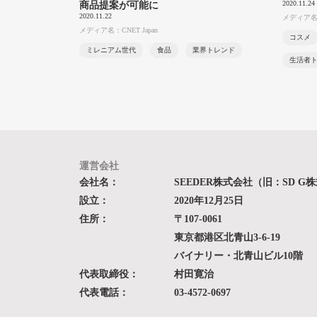
2020.11.24
商品提案が可能に
2020.11.22
メディア
メディア名：CNET Japan
コスメ
ミレニアム世代
食品
業界トレンド
生活者
運営会社
会社名：
SEEDER株式会社（旧：SD G
設立：
2020年12月25日
住所：
〒107-0061
東京都港区北青山3-6-19
バイナリー・北青山ビル10階
代表取締役：
村田寛治
代表電話：
03-4572-0697