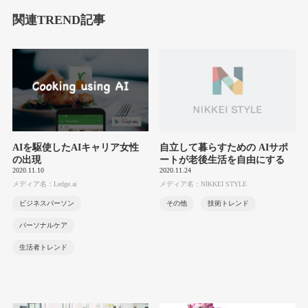
関連TREND記事
AIを駆使したAIキャリア女性
自立して暮らすための AIサポ
の出現
ートが老後生活を自由にする
2020.11.10
2020.11.24
メディア名：Ledge.ai
メディア名：NIKKEI STYLE
ビジネスパーソン
その他
技術トレンド
パーソナルケア
生活者トレンド