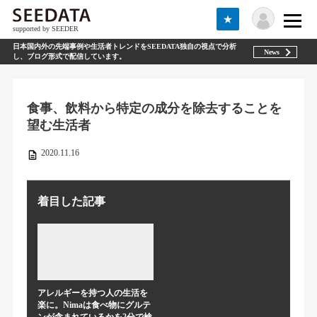
★
supported by SEEDER
日本国内外の先端事例や生活者トレンドをSEEDATA独自の視点で分析
News
し、ブログ形式で配信しています。
食事、飲料から特定の成分を除去することを
望む生活者
2020.11.16
着目した記事
アレルギーを持つ人の生活を
楽に。Nimaは食べ物にグルテ