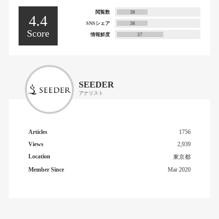
閲覧数
38
4.4
SNSシェア
38
Score
情報鮮度
57
SEEDER
アナリスト
Articles
1756
Views
2,939
Location
東京都
Member Since
Mar 2020