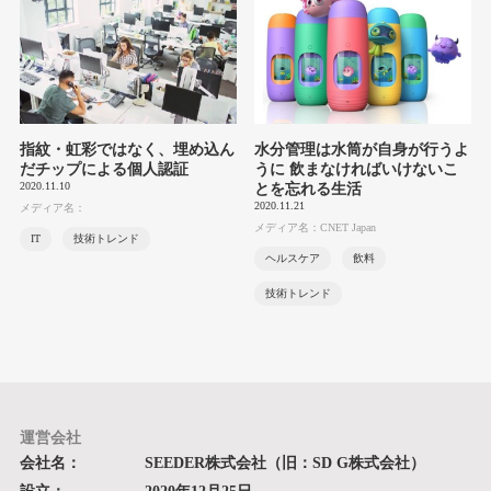
指紋・虹彩ではなく、埋め込ん
水分管理は水筒が自身が行うよ
だチップによる個人認証
うに 飲まなければいけないこ
2020.11.10
とを忘れる生活
2020.11.21
メディア名：
メディア名：CNET Japan
IT
技術トレンド
ヘルスケア
飲料
技術トレンド
運営会社
会社名：
SEEDER株式会社（旧：SD G株式会社）