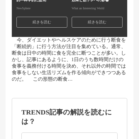
的—科学的に証明
効果と筋トレへの影響
NewSphere
What an Interesting World
続きを読む
続きを読む
今、ダイエットやヘルスケアのために行う断食を
「断続的」に行う方法が注目を集めている。通常、
断食は日中の時間に食を完全に断つことが多い。し
かし、記事にあるように、1日のうち数時間だけの
食事を義務付ける時間を決め、それ以外の時間では
食事をしない生活リズムを作る傾向ができつつある
のだ。 この形態の断食…
TRENDS記事の解説を読むに
は？