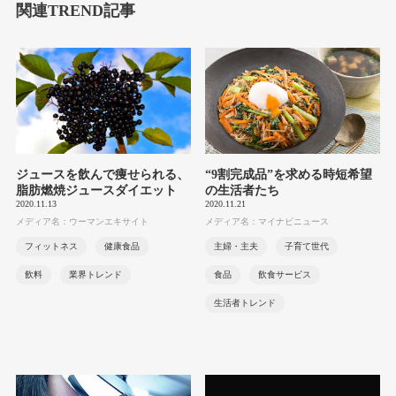
関連TREND記事
ジュースを飲んで痩せられる、
“9割完成品”を求める時短希望
脂肪燃焼ジュースダイエット
の生活者たち
2020.11.13
2020.11.21
メディア名：ウーマンエキサイト
メディア名：マイナビニュース
フィットネス
健康食品
主婦・主夫
子育て世代
飲料
業界トレンド
食品
飲食サービス
生活者トレンド