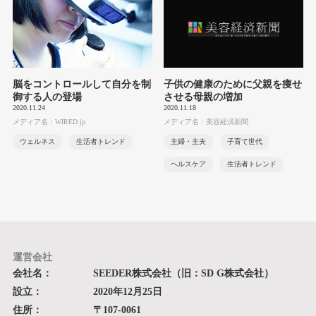
脳をコントロールして自分を制
子供の健康のために父親を痩せ
御する人の登場
させる母親の増加
2020.11.24
2020.11.18
メディア名：WIRED.jp
メディア名：美容経済新聞
ウェルネス
生活者トレンド
主婦・主夫
子育て世代
ヘルスケア
生活者トレンド
運営会社
会社名：
SEEDER株式会社（旧：SD G株式会社）
設立：
2020年12月25日
住所：
〒107-0061