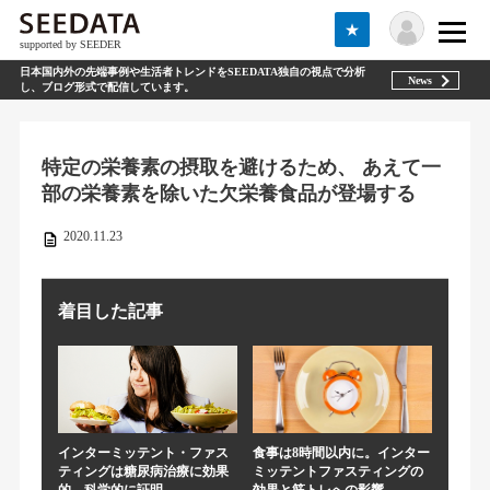
★
supported by SEEDER
日本国内外の先端事例や生活者トレンドをSEEDATA独自の視点で分析
News
し、ブログ形式で配信しています。
特定の栄養素の摂取を避けるため、 あえて一
部の栄養素を除いた欠栄養食品が登場する
2020.11.23
着目した記事
インターミッテント・ファス
食事は8時間以内に。インター
ティングは糖尿病治療に効果
ミッテントファスティングの