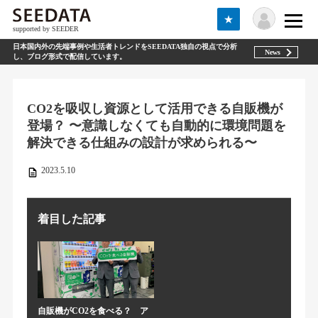
★
supported by SEEDER
日本国内外の先端事例や生活者トレンドをSEEDATA独自の視点で分析
News
し、ブログ形式で配信しています。
CO2を吸収し資源として活用できる自販機が
登場？ 〜意識しなくても自動的に環境問題を
解決できる仕組みの設計が求められる〜
2023.5.10
着目した記事
自販機がCO2を食べる？ ア