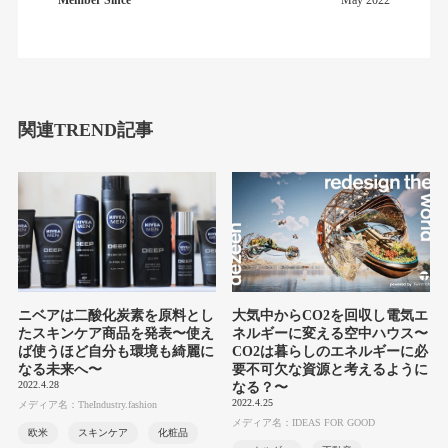
Member Since
May 2022
関連TREND記事
ニベアは二酸化炭素を原料とし
大気中からCO2を回収し電気エ
たスキンケア商品を発表〜使え
ネルギーに変える空中ハウス〜
ば使うほど自分も環境も綺麗に
CO2は暮らしのエネルギーに必
なる未来へ〜
要不可欠な資源と考えるように
2022.4.28
なる？〜
2022.4.25
メディア名：TheIndustry.fashion
メディア名：IDEAS FOR GOOD
欧米
スキンケア
化粧品