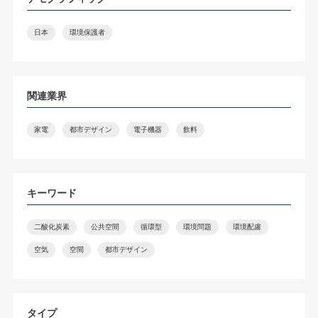
日本
環境保護者
関連業界
家電
都市デザイン
電子機器
飲料
キーワード
二酸化炭素
公共空間
循環型
環境問題
環境配慮
空気
空間
都市デザイン
タイプ