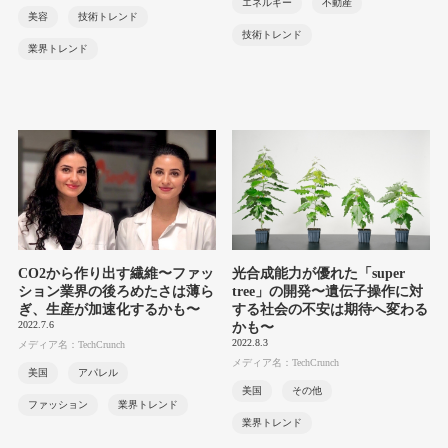
エネルギー
不動産
美容
技術トレンド
技術トレンド
業界トレンド
CO2から作り出す繊維〜ファッ
光合成能力が優れた「super
ション業界の後ろめたさは薄ら
tree」の開発〜遺伝子操作に対
ぎ、生産が加速化するかも〜
する社会の不安は期待へ変わる
2022.7.6
かも〜
2022.8.3
メディア名：TechCrunch
メディア名：TechCrunch
美国
アパレル
美国
その他
ファッション
業界トレンド
業界トレンド