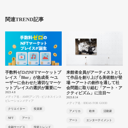
関連TREND記事
手数料ゼロのNFTマーケットプ
来館者全員がアーティストとし
レイス「Blur」が急成長 〜ユ
て作品を創り上げる美術館が登
ーザーに合わせた適切なマーケ
場 〜アートの創作を通して社
ットプレイスの選択が重要に〜
会問題に取り組む「アート・ア
2023.4.8
クティビズム」に注目〜
メディア名：AMP[アンプ] - ビジネスインス
2023.8.14
ピレーションメディア
メディア名：IDEAS FOR GOOD
クリエイター
投資家
アメリカ
欧米
活動家
NFT
アート
アート
エンターテイメント
金融サービス
技術トレンド