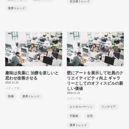
生活者トレンド
業界トレンド
趣味は良薬に 治療を楽しいと
壁にアートを展示して社員のク
思わせ改善させる
リエイティビティ向上 ギャラ
2020.11.23
リーとしてのオフィスビルの新
しい価値
メディア名：
2020.11.21
医療
業界トレンド
メディア名：
ビジネスパーソン
インテリア
不動産
住宅
業界トレンド