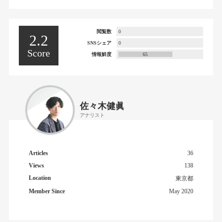
閲覧数
0
2.2
SNSシェア
0
Score
情報鮮度
65
佐々木健眞
アナリスト
Articles
36
Views
138
Location
東京都
Member Since
May 2020