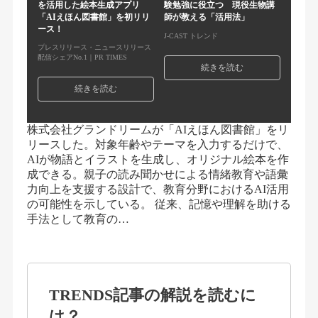
を活用した絵本生成アプリ
験勉強に役立つ 現役生物講
「AIえほん図書館」を初リリ
師が教える「活用法」
ース！
J-CAST トレンド
プレスリリース・ニュースリリース
配信シェアNo.1｜PR TIMES
続きを読む
続きを読む
株式会社グランドリームが「AIえほん図書館」をリ
リースした。対象年齢やテーマを入力するだけで、
AIが物語とイラストを生成し、オリジナル絵本を作
成できる。親子の読み聞かせによる情緒教育や語彙
力向上を支援する設計で、教育分野におけるAI活用
の可能性を示している。 従来、記憶や理解を助ける
手法として教育の…
TRENDS記事の解説を読むに
は？