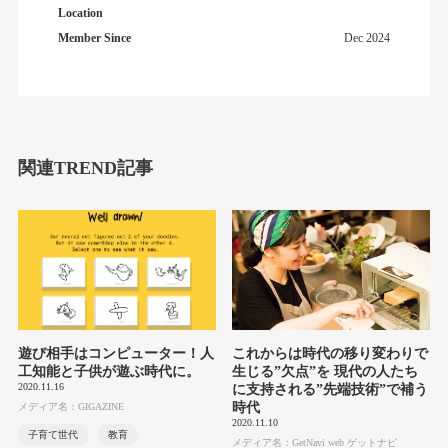
Location
Member Since
Dec 2024
関連TREND記事
遊び相手はコンピューター！人
これからは時代の移り変わりで
工知能と子供が遊ぶ時代に。
生じる”欠点”を 現代の人たち
2020.11.16
に支持される”先端技術”で補う
時代
メディア名：GIGAZINE
2020.11.10
子育て世代
教育
メディア名：GetNavi web ゲットナビ