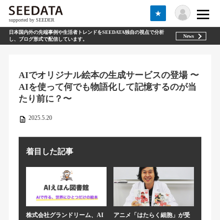
★
supported by SEEDER
日本国内外の先端事例や生活者トレンドをSEEDATA独自の視点で分析
News
し、ブログ形式で配信しています。
AIでオリジナル絵本の生成サービスの登場 〜
AIを使って何でも物語化して記憶するのが当
たり前に？〜
2025.5.20
着目した記事
株式会社グランドリーム、AI
アニメ「はたらく細胞」が受