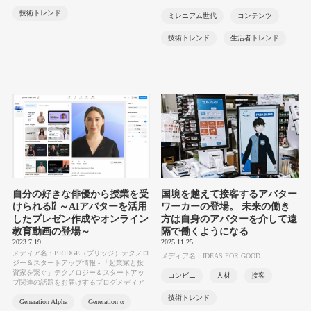
技術トレンド
ミレニアム世代
コンテンツ
技術トレンド
生活者トレンド
自分の好きな俳優から授業を受
国境を越えて接客するアバター
けられる⁉ ～AIアバターを活用
ワーカーの登場。 未来の働き
したプレゼン作成やオンライン
方は自身のアバターを介して遠
教育動画の登場～
隔で働くようになる
2023.7.19
2025.11.25
メディア名：BRIDGE（ブリッジ）テクノロ
メディア名：IDEAS FOR GOOD
ジー＆スタートアップ情報 - 「起業家と投
資家を繋ぐ」テクノロジー＆スタートアッ
コンビニ
人材
接客
プ関連の話題をお届けするブログメディア
技術トレンド
Generation Alpha
Generation α