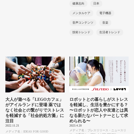
健康志向
日本
メンタルケア
電子機器
音声コンテンツ
音楽
技術トレンド
生活者トレンド
大人が遊べる「LEGOカフェ」
ロボットとの暮らしがストレス
がアイルランドに登場 薬では
を軽減し、生活を豊かにする？
なく社会との繋がりでストレス
〜ロボットが恋人や友達とは異
を軽減する「社会的処方箋」に
なる新たなパートナーとして求
注目
められる〜
2022.11.21
2023.4.20
メディア名：プレスリリース・ニュースリ
メディア名：IDEAS FOR GOOD