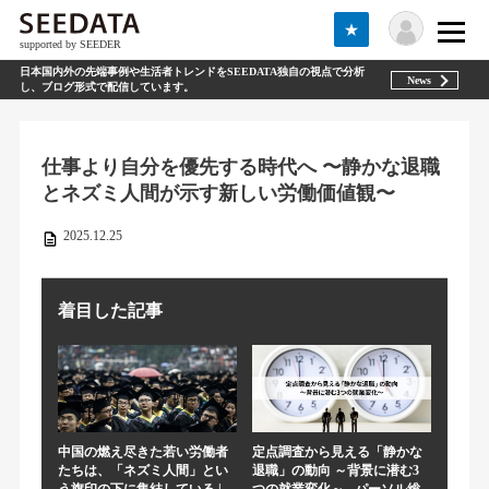
★
supported by SEEDER
日本国内外の先端事例や生活者トレンドをSEEDATA独自の視点で分析
News
し、ブログ形式で配信しています。
仕事より自分を優先する時代へ 〜静かな退職
とネズミ人間が示す新しい労働価値観〜
2025.12.25
着目した記事
中国の燃え尽きた若い労働者
定点調査から見える「静かな
たちは、「ネズミ人間」とい
退職」の動向 ～背景に潜む3