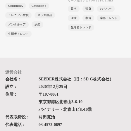
リース配信シェアNo.1｜PR TIMES
GenerationX
GenerationY
日本
独身
おもちゃ
ミレニアム世代
キッズ用品
健康
家電
業界トレンド
メンタルケア
娯楽
生活者トレンド
生活者トレンド
運営会社
会社名：
SEEDER株式会社（旧：SD G株式会社）
設立：
2020年12月25日
住所：
〒107-0061
東京都港区北青山3-6-19
バイナリー・北青山ビル10階
代表取締役：
村田寛治
代表電話：
03-4572-0697