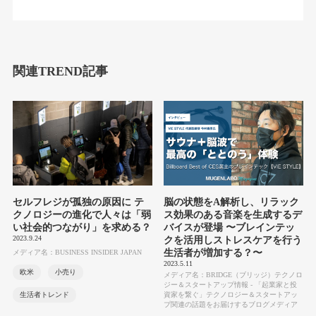
関連TREND記事
セルフレジが孤独の原因に テ
脳の状態をA解析し、リラック
クノロジーの進化で人々は「弱
ス効果のある音楽を生成するデ
い社会的つながり」を求める？
バイスが登場 〜ブレインテッ
2023.9.24
クを活用しストレスケアを行う
生活者が増加する？〜
メディア名：BUSINESS INSIDER JAPAN
2023.5.11
欧米
小売り
メディア名：BRIDGE（ブリッジ）テクノロ
ジー＆スタートアップ情報 - 「起業家と投
生活者トレンド
資家を繋ぐ」テクノロジー＆スタートアッ
プ関連の話題をお届けするブログメディア