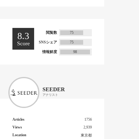
閲覧数
75
8.3
SNSシェア
75
Score
情報鮮度
98
SEEDER
アナリスト
Articles
1756
Views
2,939
Location
東京都