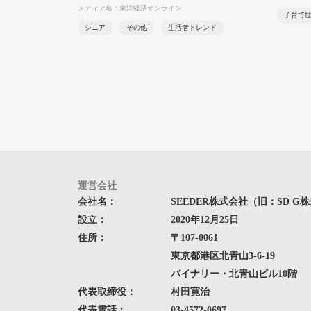
メディア名：東洋経済オンライン
子育て
シニア
その他
生活者トレンド
運営会社
会社名：
SEEDER株式会社（旧：SD G
設立：
2020年12月25日
住所：
〒107-0061
東京都港区北青山3-6-19
バイナリー・北青山ビル10階
代表取締役：
村田寛治
代表電話：
03-4572-0697