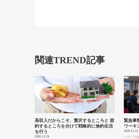
関連TREND記事
高収入だからこそ、贅沢するところと 節
緊急事
約するところを分けて戦略的に倹約生活
ワーキ
2020.11.14
を行う
2020.11.24
メディア名：