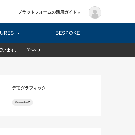
プラットフォームの活用ガイド »
URES
BESPOKE
lanning Method
DNVB REPORT
TRIBE REPORTS
ています。
News
デモグラフィック
GenerationZ