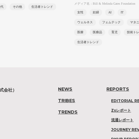
メディア名：Bill & Melinda Gates Foundation
世代
その他
生活者トレンド
女性
妊婦
AI
IT
ウェルネス
フェムテック
マタ
医療
医療品
育児
技術ト
生活者トレンド
NEWS
REPORTS
株式会社）
TRIBES
EDITORIAL R
Zsレポート
TRENDS
流通レポート
JOURNEY RE