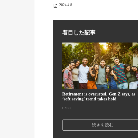
2024.4.8
着目した記事
Retirement is overrated, Gen Z says, as
‘soft saving’ trend takes hold
CNBC
続きを読む