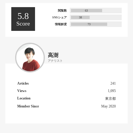
閲覧数
63
5.8
SNSシェア
38
Score
情報鮮度
73
高澍
アナリスト
Articles
241
Views
1,095
Location
東京都
Member Since
May 2020