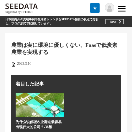
★
supported by SEEDER
日本国内外の先端事例や生活者トレンドをSEEDATA独自の視点で分析
News
し、ブログ形式で配信しています。
農業は実に環境に優しくない、Faasで低炭素
農業を実現する
2022.3.16
着目した記事
为什么说低碳农业赛道最容易
出现伟大的公司？-36氪