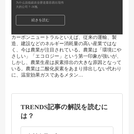
为什么说低碳农业赛道最容易出现伟
大的公司？-36氪
続きを読む
カーボンニュートラルといえば、従来の運輸、製
造、建設などのネルギー消耗量の高い産業ではな
く、今は農業が注目されている。農業は「環境にや
さしい」「エコロジー」という第一印象が強いが、
しかし、農業生産は炭素排出の大きな原因となって
いる。農業は二酸化炭素をあまり排出しない代わり
に、温室効果ガスであるメタン…
TRENDS記事の解説を読むに
は？