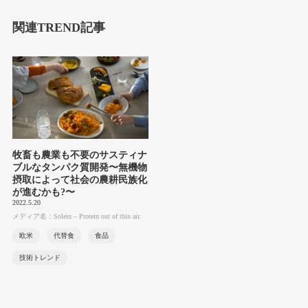
関連TREND記事
牧畜も農業も不要のサスティナ
ブルなタンパク質開発〜無機物
摂取によって社会の農耕民族化
が進むかも?〜
2022.5.20
メディア名：Solein – Protein out of thin air.
欧米
代替食
食品
技術トレンド